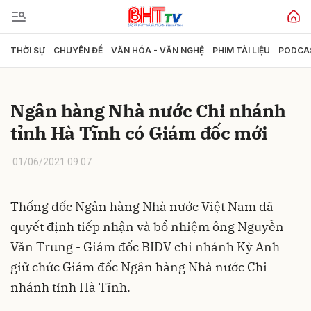
THỜI SỰ
CHUYÊN ĐỀ
VĂN HÓA - VĂN NGHỆ
PHIM TÀI LIỆU
PODCA
Gửi bình luận
Ngân hàng Nhà nước Chi nhánh
tỉnh Hà Tĩnh có Giám đốc mới
01/06/2021 09:07
Thống đốc Ngân hàng Nhà nước Việt Nam đã
Hủy
Gửi
quyết định tiếp nhận và bổ nhiệm ông Nguyễn
Văn Trung - Giám đốc BIDV chi nhánh Kỳ Anh
giữ chức Giám đốc Ngân hàng Nhà nước Chi
nhánh tỉnh Hà Tĩnh.