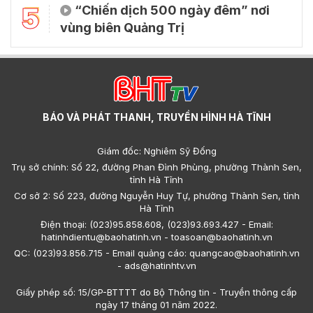
5
“Chiến dịch 500 ngày đêm” nơi
vùng biên Quảng Trị
BÁO VÀ PHÁT THANH, TRUYỀN HÌNH HÀ TĨNH
Giám đốc: Nghiêm Sỹ Đống
Trụ sở chính: Số 22, đường Phan Đình Phùng, phường Thành Sen,
tỉnh Hà Tĩnh
Cơ sở 2: Số 223, đường Nguyễn Huy Tự, phường Thành Sen, tỉnh
Hà Tĩnh
Điện thoại: (023)95.858.608, (023)93.693.427 - Email:
hatinhdientu@baohatinh.vn - toasoan@baohatinh.vn
QC: (023)93.856.715 - Email quảng cáo: quangcao@baohatinh.vn
- ads@hatinhtv.vn
Giấy phép số: 15/GP-BTTTT do Bộ Thông tin - Truyền thông cấp
ngày 17 tháng 01 năm 2022.