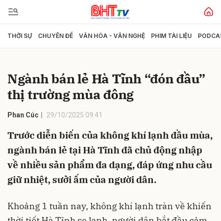
THỜI SỰ
CHUYÊN ĐỀ
VĂN HÓA - VĂN NGHỆ
PHIM TÀI LIỆU
PODCA
Gửi bình luận
Ngành bán lẻ Hà Tĩnh “đón đầu”
thị trường mùa đông
Phan Cúc
29/10/2025 09:41
Trước diễn biến của không khí lạnh đầu mùa,
ngành bán lẻ tại Hà Tĩnh đã chủ động nhập
Hủy
Gửi
về nhiều sản phẩm đa dạng, đáp ứng nhu cầu
giữ nhiệt, sưởi ấm của người dân.
Khoảng 1 tuần nay, không khí lạnh tràn về khiến
thời tiết Hà Tĩnh se lạnh, người dân bắt đầu cảm