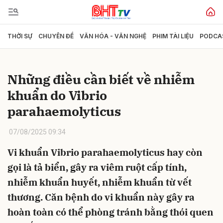
THỜI SỰ
CHUYÊN ĐỀ
VĂN HÓA - VĂN NGHỆ
PHIM TÀI LIỆU
PODCA
Gửi bình luận
Những điều cần biết về nhiễm
khuẩn do Vibrio
parahaemolyticus
07/08/2025 09:34
Vi khuẩn Vibrio parahaemolyticus hay còn
Hủy
Gửi
gọi là tả biển, gây ra viêm ruột cấp tính,
nhiễm khuẩn huyết, nhiễm khuẩn từ vết
thương. Căn bệnh do vi khuẩn này gây ra
hoàn toàn có thể phòng tránh bằng thói quen