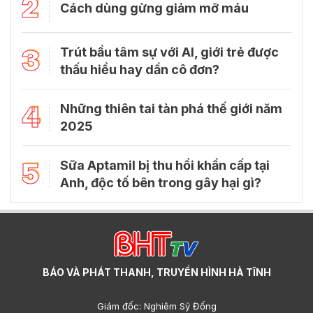
2
Cách dùng gừng giảm mỡ máu
3
Trút bầu tâm sự với Al, giới trẻ được
thấu hiểu hay dần cô đơn?
4
Những thiên tai tàn phá thế giới năm
2025
5
Sữa Aptamil bị thu hồi khẩn cấp tại
Anh, độc tố bên trong gây hại gì?
BÁO VÀ PHÁT THANH, TRUYỀN HÌNH HÀ TĨNH
Giám đốc: Nghiêm Sỹ Đống