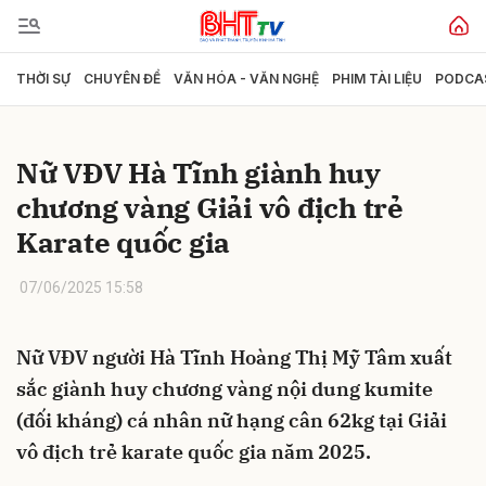
THỜI SỰ
CHUYÊN ĐỀ
VĂN HÓA - VĂN NGHỆ
PHIM TÀI LIỆU
PODCA
Gửi bình luận
Nữ VĐV Hà Tĩnh giành huy
chương vàng Giải vô địch trẻ
Karate quốc gia
07/06/2025 15:58
Hủy
Gửi
Nữ VĐV người Hà Tĩnh Hoàng Thị Mỹ Tâm xuất
sắc giành huy chương vàng nội dung kumite
(đối kháng) cá nhân nữ hạng cân 62kg tại Giải
vô địch trẻ karate quốc gia năm 2025.