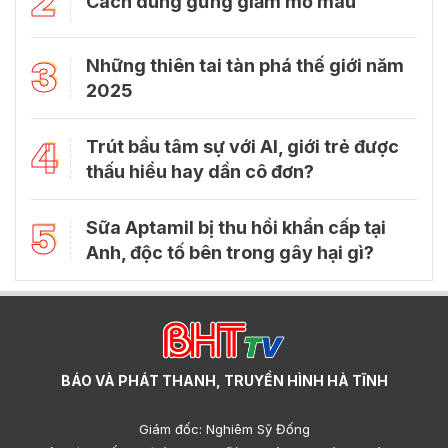
2
Cách dùng gừng giảm mỡ máu
3
Những thiên tai tàn phá thế giới năm
2025
4
Trút bầu tâm sự với Al, giới trẻ được
thấu hiểu hay dần cô đơn?
5
Sữa Aptamil bị thu hồi khẩn cấp tại
Anh, độc tố bên trong gây hại gì?
BÁO VÀ PHÁT THANH, TRUYỀN HÌNH HÀ TĨNH
Giám đốc: Nghiêm Sỹ Đống