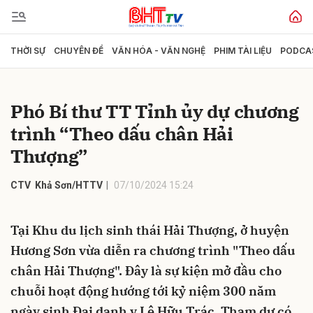
THỜI SỰ
CHUYÊN ĐỀ
VĂN HÓA - VĂN NGHỆ
PHIM TÀI LIỆU
PODCA
Gửi bình luận
Phó Bí thư TT Tỉnh ủy dự chương
trình “Theo dấu chân Hải
Thượng”
CTV Khả Sơn/HTTV
07/10/2024 15:24
Hủy
Gửi
Tại Khu du lịch sinh thái Hải Thượng, ở huyện
Hương Sơn vừa diễn ra chương trình "Theo dấu
chân Hải Thượng". Đây là sự kiện mở đầu cho
chuỗi hoạt động hướng tới kỷ niệm 300 năm
ngày sinh Đại danh y Lê Hữu Trác. Tham dự có