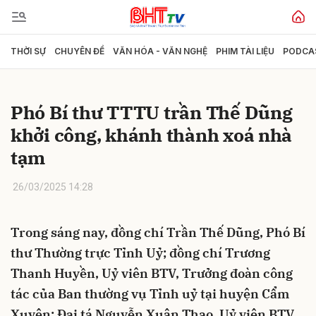
THỜI SỰ
CHUYÊN ĐỀ
VĂN HÓA - VĂN NGHỆ
PHIM TÀI LIỆU
PODCA
Gửi bình luận
Phó Bí thư TTTU trần Thế Dũng
khởi công, khánh thành xoá nhà
tạm
26/03/2025 14:28
Hủy
Gửi
Trong sáng nay, đồng chí Trần Thế Dũng, Phó Bí
thư Thường trực Tỉnh Uỷ; đồng chí Trương
Thanh Huyền, Uỷ viên BTV, Trưởng đoàn công
tác của Ban thường vụ Tỉnh uỷ tại huyện Cẩm
Xuyên; Đại tá Nguyễn Xuân Thao, Uỷ viên BTV