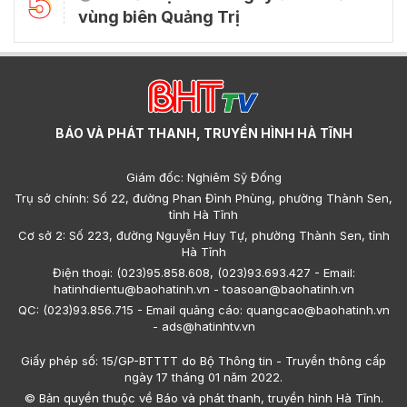
5
vùng biên Quảng Trị
BÁO VÀ PHÁT THANH, TRUYỀN HÌNH HÀ TĨNH
Giám đốc: Nghiêm Sỹ Đống
Trụ sở chính: Số 22, đường Phan Đình Phùng, phường Thành Sen,
tỉnh Hà Tĩnh
Cơ sở 2: Số 223, đường Nguyễn Huy Tự, phường Thành Sen, tỉnh
Hà Tĩnh
Điện thoại: (023)95.858.608, (023)93.693.427 - Email:
hatinhdientu@baohatinh.vn - toasoan@baohatinh.vn
QC: (023)93.856.715 - Email quảng cáo: quangcao@baohatinh.vn
- ads@hatinhtv.vn
Giấy phép số: 15/GP-BTTTT do Bộ Thông tin - Truyền thông cấp
ngày 17 tháng 01 năm 2022.
© Bản quyền thuộc về Báo và phát thanh, truyền hình Hà Tĩnh.