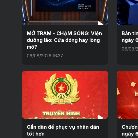
MỞ TRẠM – CHẠM SÓNG: Viện
Bản ti
dưỡng lão: Cửa đóng hay lòng
ngày 
mở?
06/08/2
06/08/2026 16:27
Gần dân để phục vụ nhân dân
Chương
tốt hơn
ngày 