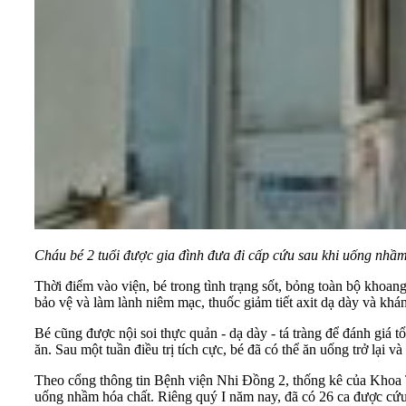
Cháu bé 2 tuổi được gia đình đưa đi cấp cứu sau khi uống nhầm
Thời điểm vào viện, bé trong tình trạng sốt, bỏng toàn bộ khoan
bảo vệ và làm lành niêm mạc, thuốc giảm tiết axit dạ dày và khá
Bé cũng được nội soi thực quản - dạ dày - tá tràng để đánh giá 
ăn. Sau một tuần điều trị tích cực, bé đã có thể ăn uống trở lại v
Theo cổng thông tin Bệnh viện Nhi Đồng 2, thống kê của Khoa T
uống nhầm hóa chất. Riêng quý I năm nay, đã có 26 ca được cứ