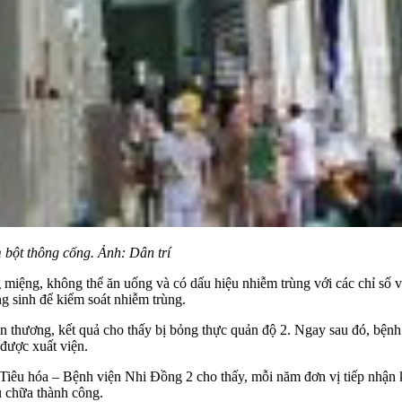
 bột thông cống. Ảnh: Dân trí
g miệng, không thể ăn uống và có dấu hiệu nhiễm trùng với các chỉ số v
ng sinh để kiểm soát nhiễm trùng.
tổn thương, kết quả cho thấy bị bỏng thực quản độ 2. Ngay sau đó, bện
à được xuất viện.
iêu hóa – Bệnh viện Nhi Đồng 2 cho thấy, mỗi năm đơn vị tiếp nhận k
u chữa thành công.