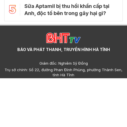
5
Sữa Aptamil bị thu hồi khẩn cấp tại
Anh, độc tố bên trong gây hại gì?
BÁO VÀ PHÁT THANH, TRUYỀN HÌNH HÀ TĨNH
Giám đốc: Nghiêm Sỹ Đống
Trụ sở chính: Số 22, đường Phan Đình Phùng, phường Thành Sen,
tỉnh Hà Tĩnh
Cơ sở 2: Số 223, đường Nguyễn Huy Tự, phường Thành Sen, tỉnh
Hà Tĩnh
Điện thoại: (023)95.858.608, (023)93.693.427 - Email:
hatinhdientu@baohatinh.vn - toasoan@baohatinh.vn
QC: (023)93.856.715 - Email quảng cáo: quangcao@baohatinh.vn
- ads@hatinhtv.vn
Giấy phép số: 15/GP-BTTTT do Bộ Thông tin - Truyền thông cấp
ngày 17 tháng 01 năm 2022.