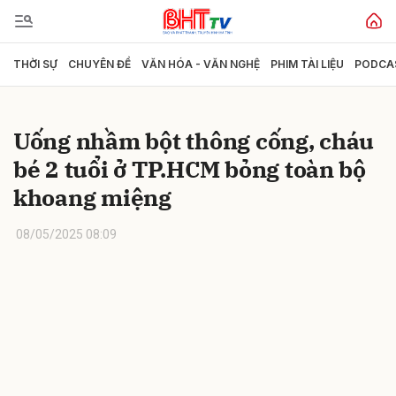
THỜI SỰ
CHUYÊN ĐỀ
VĂN HÓA - VĂN NGHỆ
PHIM TÀI LIỆU
PODCA
Gửi bình luận
Uống nhầm bột thông cống, cháu
bé 2 tuổi ở TP.HCM bỏng toàn bộ
khoang miệng
08/05/2025 08:09
Hủy
Gửi