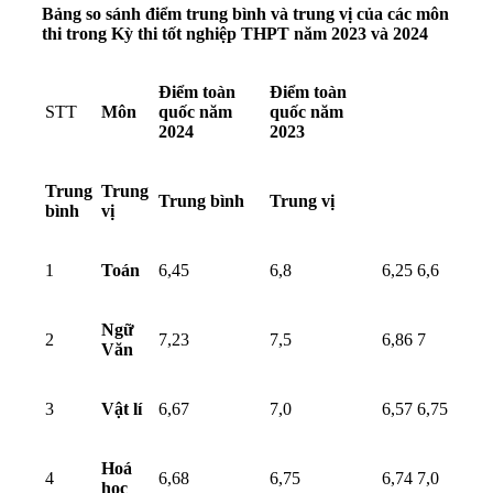
Bảng so sánh điểm trung bình và trung vị của các môn
thi trong Kỳ thi tốt nghiệp THPT năm 2023 và 2024
Điểm toàn
Điểm toàn
STT
Môn
quốc năm
quốc năm
2024
2023
Trung
Trung
Trung bình
Trung vị
bình
vị
1
Toán
6,45
6,8
6,25
6,6
Ngữ
2
7,23
7,5
6,86
7
Văn
3
Vật lí
6,67
7,0
6,57
6,75
Hoá
4
6,68
6,75
6,74
7,0
học