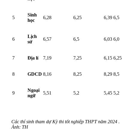
Sinh
5
6,28
6,25
6,39
6,5
học
Lịch
6
6,57
6,5
6,03
6,0
sử
7
Địa lí
7,19
7,25
6,15
6,25
8
GDCD
8,16
8,25
8,29
8,5
Ngoại
9
5,51
5,2
5,45
5,2
ngữ
Các thí sinh tham dự Kỳ thi tốt nghiệp THPT năm 2024 .
Ảnh: TH