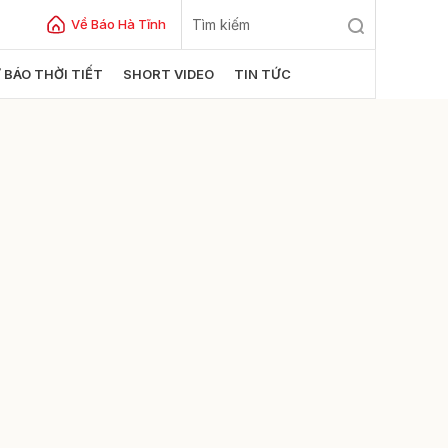
Về Báo Hà Tĩnh
 BÁO THỜI TIẾT
SHORT VIDEO
TIN TỨC
ửi