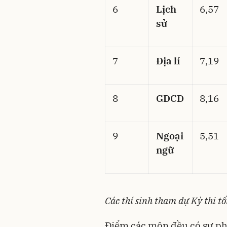
6
Lịch
6,57
sử
7
Địa lí
7,19
8
GDCD
8,16
9
Ngoại
5,51
ngữ
Các thí sinh tham dự Kỳ thi 
Điểm các môn đều có sự ph