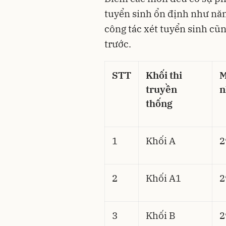
tuyển sinh ổn định như năm
công tác xét tuyển sinh cũ
trước.
STT
Khối thi
M
truyền
n
thống
1
Khối A
2
2
Khối A1
2
3
Khối B
2