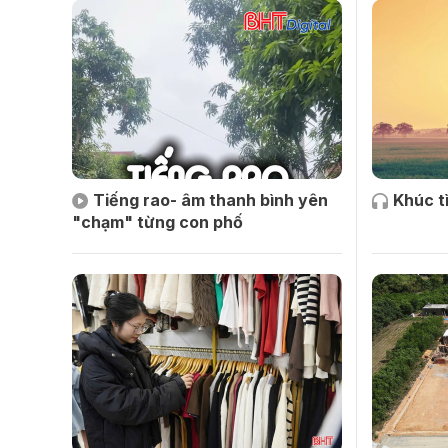
Tiếng rao- âm thanh bình yên
Khúc t
"chạm" từng con phố