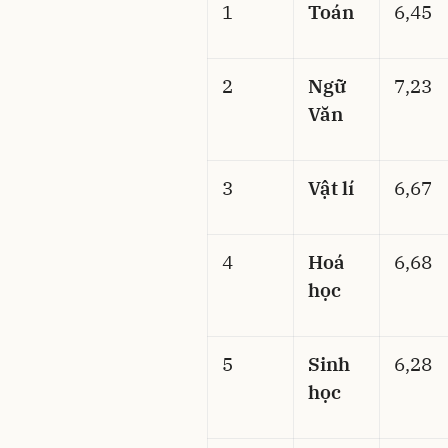
1
Toán
6,45
2
Ngữ
7,23
Văn
3
Vật lí
6,67
4
Hoá
6,68
học
5
Sinh
6,28
học