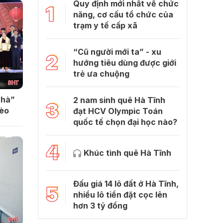
Quy định mới nhất về chức
1
năng, cơ cấu tổ chức của
trạm y tế cấp xã
“Cũ người mới ta” - xu
2
hướng tiêu dùng được giới
trẻ ưa chuộng
nhà”
2 nam sinh quê Hà Tĩnh
3
hèo
đạt HCV Olympic Toán
quốc tế chọn đại học nào?
4
Khúc tình quê Hà Tĩnh
Đấu giá 14 lô đất ở Hà Tĩnh,
5
nhiều lô tiền đặt cọc lên
hơn 3 tỷ đồng