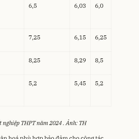
6,5
6,03
6,0
7,25
6,15
6,25
8,25
8,29
8,5
5,2
5,45
5,2
tốt nghiệp THPT năm 2024 . Ảnh: TH
ân hoá phù hợp bảo đảm cho công tác