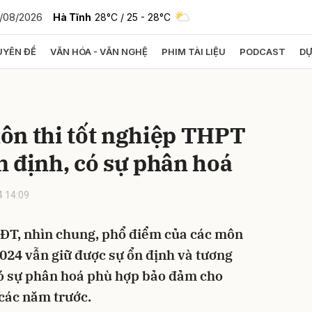
0/08/2026
Hà Tĩnh
28°C
/ 25 - 28°C
YÊN ĐỀ
VĂN HÓA - VĂN NGHỆ
PHIM TÀI LIỆU
PODCAST
DỰ
bình luận
ôn thi tốt nghiệp THPT
 định, có sự phân hoá
 14:09
ĐT, nhìn chung, phổ điểm của các môn
Hủy
G
024 vẫn giữ được sự ổn định và tương
ó sự phân hoá phù hợp bảo đảm cho
 các năm trước.