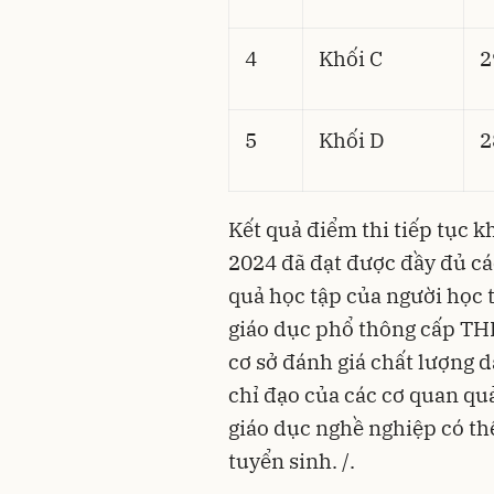
4
Khối C
2
5
Khối D
2
Kết quả điểm thi tiếp tục 
2024 đã đạt được đầy đủ các
quả học tập của người học 
giáo dục phổ thông cấp THP
cơ sở đánh giá chất lượng d
chỉ đạo của các cơ quan quả
giáo dục nghề nghiệp có th
tuyển sinh. /.