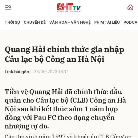
THỜI SỰ
CHUYÊN ĐỀ
VĂN HÓA - VĂN NGHỆ
PHIM TÀI LIỆU
PODCA
Gửi bình luận
Quang Hải chính thức gia nhập
Câu lạc bộ Công an Hà Nội
Link bài gốc
23/06/2023 14:11
Tiền vệ Quang Hải đã chính thức đầu
Hủy
Gửi
quân cho Câu lạc bộ (CLB) Công an Hà
Nội sau khi kết thúc sớm 1 năm hợp
đồng với Pau FC theo dạng chuyển
nhượng tự do.
Cầu thủ sinh năm 1997 sẽ khoác áo CLB Công an