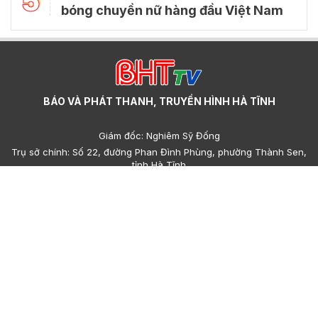
5
bóng chuyền nữ hàng đầu Việt Nam
BÁO VÀ PHÁT THANH, TRUYỀN HÌNH HÀ TĨNH
Giám đốc: Nghiêm Sỹ Đống
Trụ sở chính: Số 22, đường Phan Đình Phùng, phường Thành Sen,
tỉnh Hà Tĩnh
Cơ sở 2: Số 223, đường Nguyễn Huy Tự, phường Thành Sen, tỉnh
Hà Tĩnh
Điện thoại: (023)95.858.608, (023)93.693.427 - Email:
hatinhdientu@baohatinh.vn - toasoan@baohatinh.vn
QC: (023)93.856.715 - Email quảng cáo: quangcao@baohatinh.vn
- ads@hatinhtv.vn
Giấy phép số: 15/GP-BTTTT do Bộ Thông tin - Truyền thông cấp
ngày 17 tháng 01 năm 2022.
© Bản quyền thuộc về Báo và phát thanh, truyền hình Hà Tĩnh.