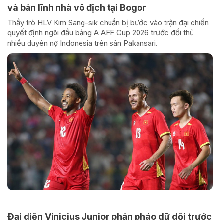
và bản lĩnh nhà vô địch tại Bogor
Thầy trò HLV Kim Sang-sik chuẩn bị bước vào trận đại chiến
quyết định ngôi đầu bảng A AFF Cup 2026 trước đối thủ
nhiều duyên nợ Indonesia trên sân Pakansari.
Đại diện Vinicius Junior phản pháo dữ dội trước