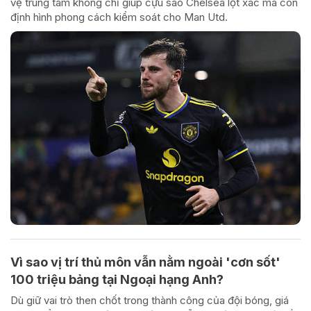
vệ trung tâm không chỉ giúp cựu sao Chelsea lột xác mà còn
định hình phong cách kiểm soát cho Man Utd.
Vì sao vị trí thủ môn vẫn nằm ngoài 'cơn sốt'
100 triệu bảng tại Ngoại hạng Anh?
Dù giữ vai trò then chốt trong thành công của đội bóng, giá