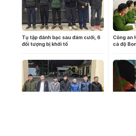
Tụ tập đánh bạc sau đám cưới, 6
Công an 
đối tượng bị khởi tố
cá độ Bon
Đánh bạc mừng “giỗ tổ nghề
2 chủ tàu
xây”, 8 đối tượng bị khởi tố
do khai t