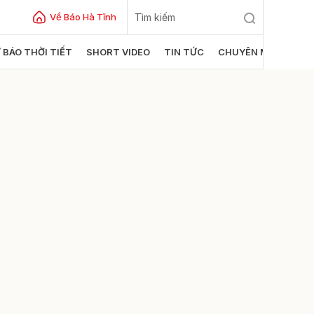
Về Báo Hà Tĩnh
 BÁO THỜI TIẾT
SHORT VIDEO
TIN TỨC
CHUYÊN MỤC
ửi