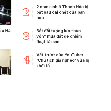
2 nam sinh ở Thanh Hóa bị
2
bắt sau cái chết của bạn
học
 ở Hà
Bắt đối tượng lừa “hùn
3
vốn” mua đất để chiếm
đoạt tài sản
Vết trượt của YouTuber
4
'Chủ tịch giả nghèo' vừa bị
khởi tố
Hà Tĩnh: Cô hiệu trưởng
5
thông tin về bé gái lớp 5
nghi bị bố dượng bạo hành
dã man
ại
4 năm