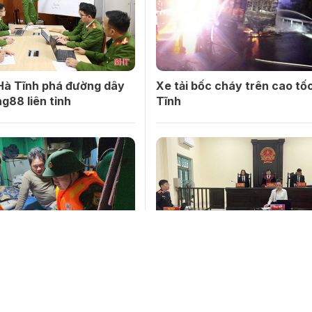
Hà Tĩnh phá đường dây
Xe tải bốc cháy trên cao tốc
g88 liên tỉnh
Tĩnh
 cá bị phạt 40 triệu đồng
Đột nhập cửa hàng điện tho
hác trái phép
trộm nhiều tài sản, lĩnh án 
tù