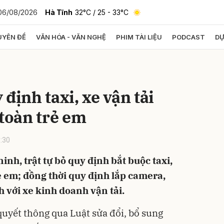
06/08/2026
Hà Tĩnh
32°C
/ 25 - 33°C
YÊN ĐỀ
VĂN HÓA - VĂN NGHỆ
PHIM TÀI LIỆU
PODCAST
DỰ
bình luận
định taxi, xe vận tải
 toàn trẻ em
:30
ninh, trật tự bỏ quy định bắt buộc taxi,
Hủy
G
ẻ em; đồng thời quy định lắp camera,
h với xe kinh doanh vận tải.
quyết thông qua Luật sửa đổi, bổ sung