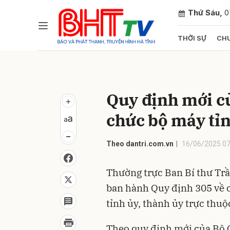
Thứ Sáu,
0
THỜI SỰ
CHU
Gửi 
Quy định mới củ
chức bộ máy tỉn
Theo dantri.com.vn
16/06/2025 07
Thường trực Ban Bí thư Trầ
ban hành Quy định 305 về 
tỉnh ủy, thành ủy trực thu
Theo quy định mới của Bộ Ch