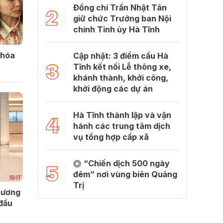
Đồng chí Trần Nhật Tân
2
giữ chức Trưởng ban Nội
chính Tỉnh ủy Hà Tĩnh
khóa
Cập nhật: 3 điểm cầu Hà
3
Tĩnh kết nối Lễ thông xe,
khánh thành, khởi công,
khởi động các dự án
Hà Tĩnh thành lập và vận
4
hành các trung tâm dịch
vụ tổng hợp cấp xã
“Chiến dịch 500 ngày
5
đêm” nơi vùng biên Quảng
Trị
 ương
 đầu