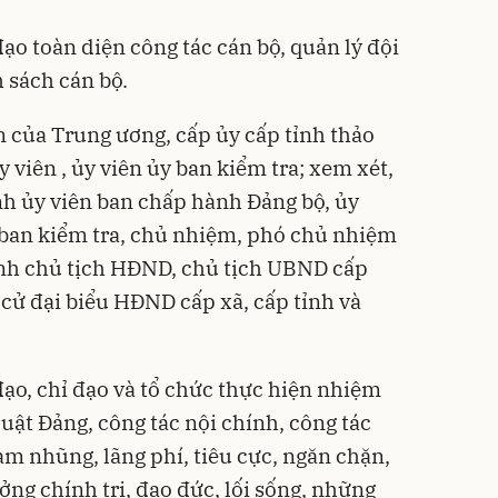
ạo toàn diện công tác cán bộ, quản lý đội
 sách cán bộ.
 của Trung ương, cấp ủy cấp tỉnh thảo
y viên , ủy viên ủy ban kiểm tra; xem xét,
ịnh ủy viên ban chấp hành Đảng bộ, ủy
ủy ban kiểm tra, chủ nhiệm, phó chủ nhiệm
anh chủ tịch HĐND, chủ tịch UBND cấp
 cử đại biểu HĐND cấp xã, cấp tỉnh và
đạo, chỉ đạo và tổ chức thực hiện nhiệm
luật Đảng, công tác nội chính, công tác
m nhũng, lãng phí, tiêu cực, ngăn chặn,
ưởng chính trị, đạo đức, lối sống, những