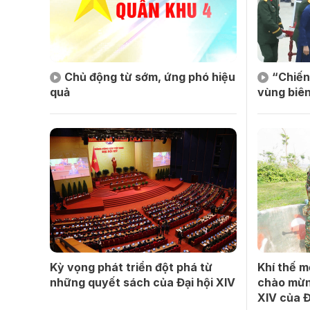
Chủ động từ sớm, ứng phó hiệu
“Chiến
quả
vùng biên
Kỳ vọng phát triển đột phá từ
Khí thế m
những quyết sách của Đại hội XIV
chào mừn
XIV của 