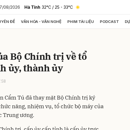
7/08/2026
Hà Tĩnh
32°C
/ 25 - 33°C
YÊN ĐỀ
VĂN HÓA - VĂN NGHỆ
PHIM TÀI LIỆU
PODCAST
DỰ
bình luận
a Bộ Chính trị về tổ
h ủy, thành ủy
:58
n Cẩm Tú đã thay mặt Bộ Chính trị ký
Hủy
G
chức năng, nhiệm vụ, tổ chức bộ máy của
ộc Trung ương.
ính trị, cấp ủy cấp tỉnh là cấp ủy trực