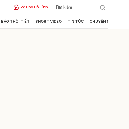
Về Báo Hà Tĩnh
 BÁO THỜI TIẾT
SHORT VIDEO
TIN TỨC
CHUYÊN MỤC
ửi