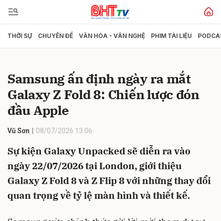
THỜI SỰ
CHUYÊN ĐỀ
VĂN HÓA - VĂN NGHỆ
PHIM TÀI LIỆU
PODCA
Gửi bình luận
Samsung ấn định ngày ra mắt
Galaxy Z Fold 8: Chiến lược đón
đầu Apple
Vũ Sơn
08/07/2026 13:06
Sự kiện Galaxy Unpacked sẽ diễn ra vào
Hủy
Gửi
ngày 22/07/2026 tại London, giới thiệu
Galaxy Z Fold 8 và Z Flip 8 với những thay đổi
quan trọng về tỷ lệ màn hình và thiết kế.