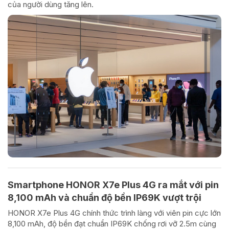
của người dùng tăng lên.
Smartphone HONOR X7e Plus 4G ra mắt với pin
8,100 mAh và chuẩn độ bền IP69K vượt trội
HONOR X7e Plus 4G chính thức trình làng với viên pin cực lớn
8,100 mAh, độ bền đạt chuẩn IP69K chống rơi vỡ 2.5m cùng