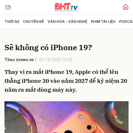
THỜI SỰ
CHUYÊN ĐỀ
VĂN HÓA - VĂN NGHỆ
PHIM TÀI LIỆU
PODCA
Gửi bình luận
Sẽ không có iPhone 19?
Theo znews.vn
25/10/2025 10:33
Thay vì ra mắt iPhone 19, Apple có thể lên
thẳng iPhone 20 vào năm 2027 để kỷ niệm 20
năm ra mắt dòng máy này.
Hủy
Gửi