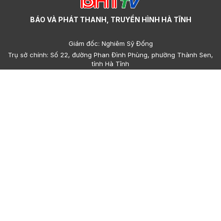
BÁO VÀ PHÁT THANH, TRUYỀN HÌNH HÀ TĨNH
Giám đốc: Nghiêm Sỹ Đống
Trụ sở chính: Số 22, đường Phan Đình Phùng, phường Thành Sen,
tỉnh Hà Tĩnh
Cơ sở 2: Số 223, đường Nguyễn Huy Tự, phường Thành Sen, tỉnh
Hà Tĩnh
Điện thoại: (023)95.858.608, (023)93.693.427 - Email:
hatinhdientu@baohatinh.vn - toasoan@baohatinh.vn
QC: (023)93.856.715 - Email quảng cáo: quangcao@baohatinh.vn
- ads@hatinhtv.vn
Giấy phép số: 15/GP-BTTTT do Bộ Thông tin - Truyền thông cấp
ngày 17 tháng 01 năm 2022.
© Bản quyền thuộc về Báo và phát thanh, truyền hình Hà Tĩnh.
Cấm sao chép dưới mọi hình thức nếu không có sự chấp thuận
bằng văn bản.
Trang chủ
Sơ đồ
Góp ý
Sơ đồ cổng