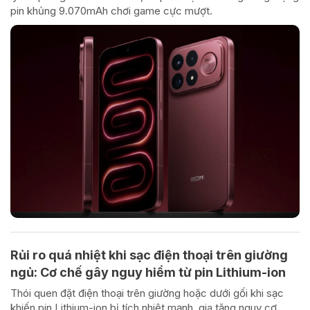
pin khủng 9.070mAh chơi game cực mượt.
Rủi ro quá nhiệt khi sạc điện thoại trên giường
ngủ: Cơ chế gây nguy hiểm từ pin Lithium-ion
Thói quen đặt điện thoại trên giường hoặc dưới gối khi sạc
khiến pin Lithium-ion bị tích nhiệt mạnh, gia tăng nguy cơ