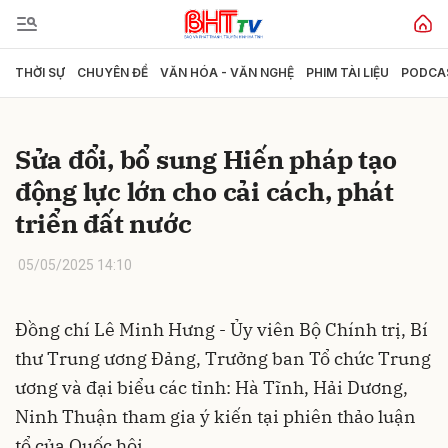
THỜI SỰ
CHUYÊN ĐỀ
VĂN HÓA - VĂN NGHỆ
PHIM TÀI LIỆU
PODCA
Gửi bình luận
Sửa đổi, bổ sung Hiến pháp tạo
động lực lớn cho cải cách, phát
triển đất nước
05/05/2025 14:10
Hủy
Gửi
Đồng chí Lê Minh Hưng - Ủy viên Bộ Chính trị, Bí
thư Trung ương Đảng, Trưởng ban Tổ chức Trung
ương và đại biểu các tỉnh: Hà Tĩnh, Hải Dương,
Ninh Thuận tham gia ý kiến tại phiên thảo luận
tổ của Quốc hội.