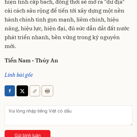
hiện tính cấp bách, đồng thời sẽ mở ra "dư địa"
cải cách sâu rộng để tiến tới xây dựng một nền
hành chính tinh gọn mạnh, liêm chính, hiệu
năng, hiệu lực, hiện đại, đủ sức dẫn dắt đất nước
phát triển nhanh, bền vững trong kỷ nguyên
mới.
Tiến Nam - Thúy An
Linh bài gốc
Gửi bình luận