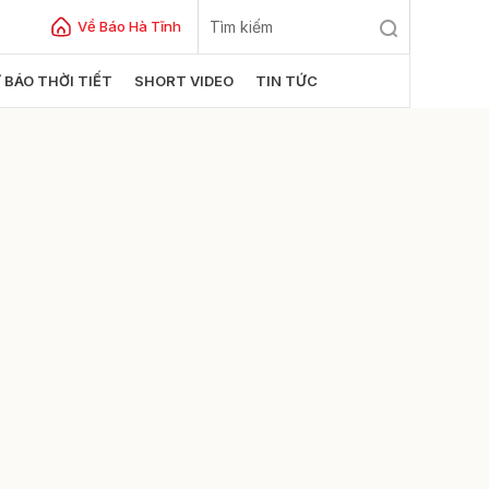
Về Báo Hà Tĩnh
 BÁO THỜI TIẾT
SHORT VIDEO
TIN TỨC
ửi