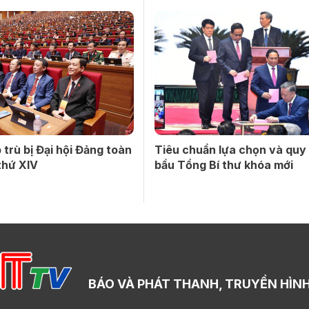
 trù bị Đại hội Đảng toàn
Tiêu chuẩn lựa chọn và quy 
thứ XIV
bầu Tổng Bí thư khóa mới
BÁO VÀ PHÁT THANH, TRUYỀN HÌNH