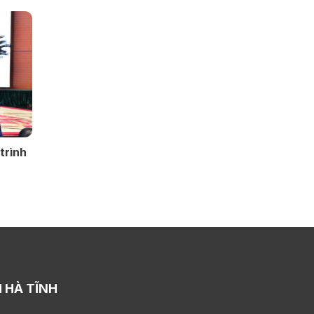
trình
 HÀ TĨNH