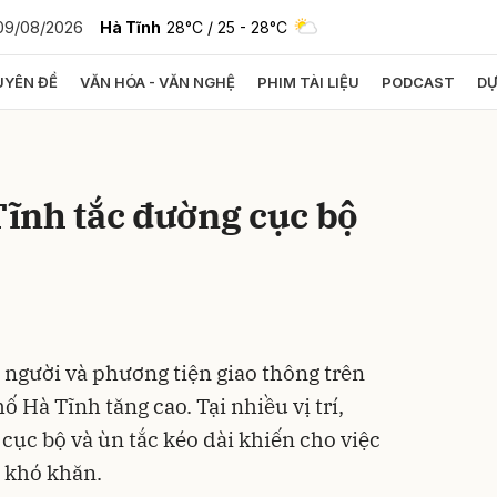
09/08/2026
Hà Tĩnh
28°C
/ 25 - 28°C
YÊN ĐỀ
VĂN HÓA - VĂN NGHỆ
PHIM TÀI LIỆU
PODCAST
DỰ
bình luận
ĩnh tắc đường cục bộ
 người và phương tiện giao thông trên
Hủy
G
 Hà Tĩnh tăng cao. Tại nhiều vị trí,
cục bộ và ùn tắc kéo dài khiến cho việc
c khó khăn.