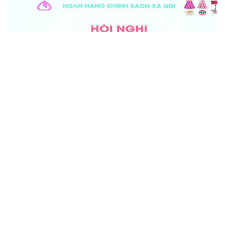
Làm mới sản phẩm “made in Hà Tĩnh” để vươn
xa, nâng cao vị thế trên thị trường
Cận tết Nguyên đán được xem là “mùa vàng” của thị trường
hàng hóa. Nắm bắt cơ hội này, các cơ sở OCOP, sản phẩm
công nghiệp nông thôn tiêu biểu trên địa bàn Hà Tĩnh đang
đẩy mạnh quảng bá, đầu tư bao bì sản phẩm...