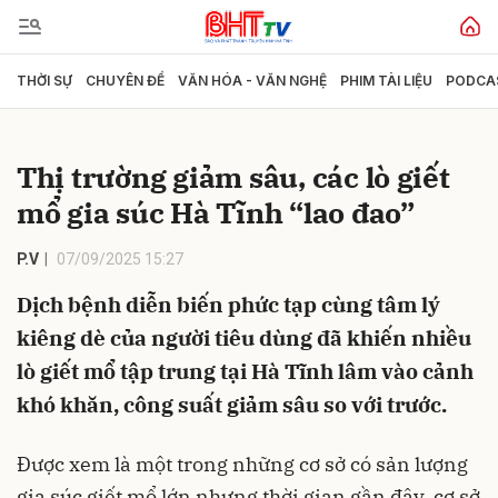
THỜI SỰ
CHUYÊN ĐỀ
VĂN HÓA - VĂN NGHỆ
PHIM TÀI LIỆU
PODCA
Gửi bình luận
Thị trường giảm sâu, các lò giết
mổ gia súc Hà Tĩnh “lao đao”
P.V
07/09/2025 15:27
Dịch bệnh diễn biến phức tạp cùng tâm lý
kiêng dè của người tiêu dùng đã khiến nhiều
Hủy
Gửi
lò giết mổ tập trung tại Hà Tĩnh lâm vào cảnh
khó khăn, công suất giảm sâu so với trước.
Được xem là một trong những cơ sở có sản lượng
gia súc giết mổ lớn nhưng thời gian gần đây, cơ sở