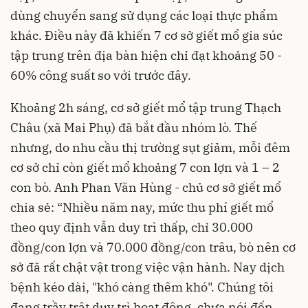
dùng chuyển sang sử dụng các loại thực phẩm
khác. Điều này đã khiến 7 cơ sở giết mổ gia súc
tập trung trên địa bàn hiện chỉ đạt khoảng 50 -
60% công suất so với trước đây.
Khoảng 2h sáng, cơ sở giết mổ tập trung Thạch
Châu (xã Mai Phụ) đã bắt đầu nhóm lò. Thế
nhưng, do nhu cầu thị trường sụt giảm, mỗi đêm
cơ sở chỉ còn giết mổ khoảng 7 con lợn và 1 – 2
con bò. Anh Phan Văn Hùng - chủ cơ sở giết mổ
chia sẻ: “Nhiều năm nay, mức thu phí giết mổ
theo quy định vẫn duy trì thấp, chỉ 30.000
đồng/con lợn và 70.000 đồng/con trâu, bò nên cơ
sở đã rất chật vật trong việc vận hành. Nay dịch
bệnh kéo dài, "khó càng thêm khó". Chúng tôi
đang trầy trật duy trì hoạt động, chưa nói đến