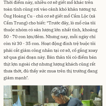
Thời điểm này, nhiều cơ sở giết mổ khác trên
toàn tỉnh cũng rơi vào cảnh khó khăn tương tự.
Ông Hoàng Cu - chủ cơ sở giết mổ Cẩm Lộc (xã
Cẩm Trung) cho biết: “Trước đây, lò mổ của tôi
thuộc nhóm có sản lượng lớn nhất tỉnh, khoảng
50 - 70 con lợn/đêm. Nhưng nay, mỗi ngày chỉ
còn từ 30 - 35 con. Hoạt động đình trệ buộc tôi
phải cắt giảm công nhân tại cơ sở, cố gắng xoay
xở qua giai đoạn này. Bản thân tôi có điểm bán
thịt lợn ngoài chợ nhưng lượng khách cũng rất
thưa thớt, đủ thấy sức mua trên thị trường đang
giảm mạnh".