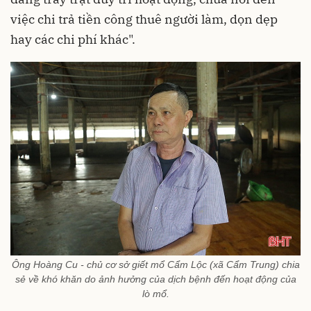
việc chi trả tiền công thuê người làm, dọn dẹp
hay các chi phí khác".
Ông Hoàng Cu - chủ cơ sở giết mổ Cẩm Lộc (xã Cẩm Trung) chia
sẻ về khó khăn do ảnh hưởng của dịch bệnh đến hoạt động của
lò mổ.