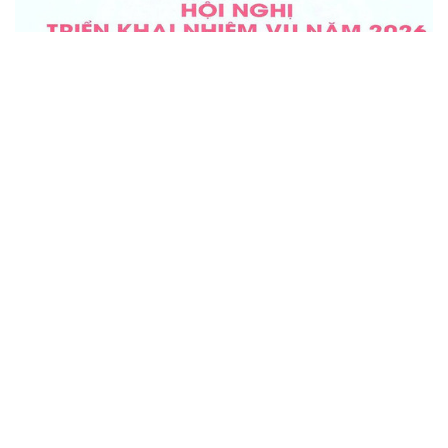
Làm mới sản phẩm “made in Hà Tĩnh” để vươn
xa, nâng cao vị thế trên thị trường
Cận tết Nguyên đán được xem là “mùa vàng” của thị trường
hàng hóa. Nắm bắt cơ hội này, các cơ sở OCOP, sản phẩm
công nghiệp nông thôn tiêu biểu trên địa bàn Hà Tĩnh đang
đẩy mạnh quảng bá, đầu tư bao bì sản phẩm...