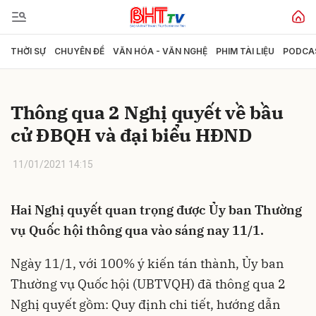
THỜI SỰ
CHUYÊN ĐỀ
VĂN HÓA - VĂN NGHỆ
PHIM TÀI LIỆU
PODCA
Gửi bình luận
Thông qua 2 Nghị quyết về bầu
cử ĐBQH và đại biểu HĐND
11/01/2021 14:15
Hai Nghị quyết quan trọng được Ủy ban Thường
Hủy
Gửi
vụ Quốc hội thông qua vào sáng nay 11/1.
Ngày 11/1, với 100% ý kiến tán thành, Ủy ban
Thường vụ Quốc hội (UBTVQH) đã thông qua 2
Nghị quyết gồm: Quy định chi tiết, hướng dẫn