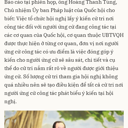
Báo cáo tại phiên họp, ông Hoàng Thanh Tùng,
Chủ nhiệm Ủy ban Pháp luật của Quốc hội cho
biết: Việc tổ chức hội nghị lấy ý kiến cử tri nơi
công tác đối với người ứng cử đang công tác tại
các cơ quan của Quốc hội, cơ quan thuộc UBTVQH
được thực hiện ở từng cơ quan, đơn vị nơi người
ứng cử công tác có ưu điểm là việc đóng góp ý
kiến cho người ứng cử sẽ sâu sát, chi tiết và cụ
thể do cử tri nắm rất rõ về người được giới thiệu
ứng cử. Số lượng cử tri tham gia hội nghị không
quá nhiều nên sẽ tạo điều kiện để tất cả cử tri nơi
người ứng cử công tác phát biểu ý kiến tại hội
nghị.