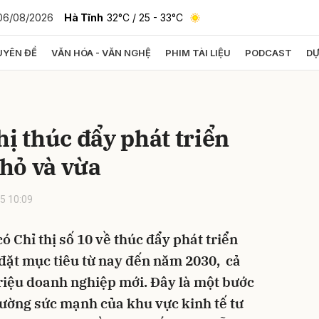
06/08/2026
Hà Tĩnh
32°C
/ 25 - 33°C
YÊN ĐỀ
VĂN HÓA - VĂN NGHỆ
PHIM TÀI LIỆU
PODCAST
DỰ
bình luận
hị thúc đẩy phát triển
hỏ và vừa
5 10:09
 Chỉ thị số 10 về thúc đẩy phát triển
Hủy
G
đặt mục tiêu từ nay đến năm 2030, cả
triệu doanh nghiệp mới. Đây là một bước
ường sức mạnh của khu vực kinh tế tư