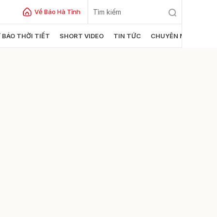
Về Báo Hà Tĩnh
 BÁO THỜI TIẾT
SHORT VIDEO
TIN TỨC
CHUYÊN MỤC
ửi