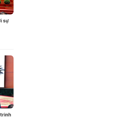
i sự
trình