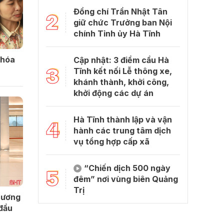
Đồng chí Trần Nhật Tân
2
giữ chức Trưởng ban Nội
chính Tỉnh ủy Hà Tĩnh
khóa
Cập nhật: 3 điểm cầu Hà
3
Tĩnh kết nối Lễ thông xe,
khánh thành, khởi công,
khởi động các dự án
Hà Tĩnh thành lập và vận
4
hành các trung tâm dịch
vụ tổng hợp cấp xã
“Chiến dịch 500 ngày
5
đêm” nơi vùng biên Quảng
Trị
 ương
 đầu