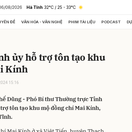
06/08/2026
Hà Tĩnh
32°C
/ 25 - 33°C
YÊN ĐỀ
VĂN HÓA - VĂN NGHỆ
PHIM TÀI LIỆU
PODCAST
DỰ
bình luận
h ủy hỗ trợ tôn tạo khu
i Kính
024 15:16
hế Dũng - Phó Bí thư Thường trực Tỉnh
Hủy
G
 trợ tôn tạo khu mộ đồng chí Mai Kính,
Tĩnh.
chí Mai Kính ở xã Việt Tiến, huyện Thạch