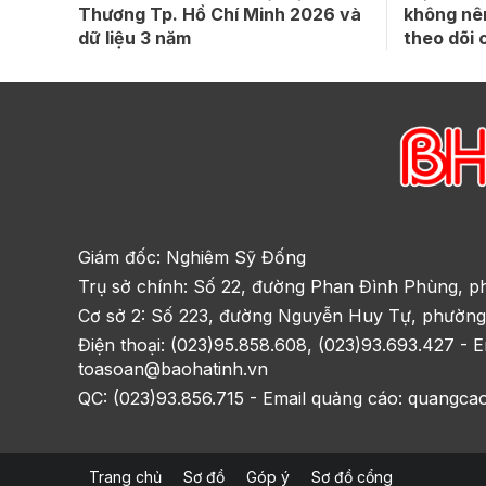
Thương Tp. Hồ Chí Minh 2026 và
không nê
dữ liệu 3 năm
theo dõi
Giám đốc: Nghiêm Sỹ Đống
Trụ sở chính: Số 22, đường Phan Đình Phùng, p
Cơ sở 2: Số 223, đường Nguyễn Huy Tự, phường
Điện thoại: (023)95.858.608, (023)93.693.427 - E
toasoan@baohatinh.vn
QC: (023)93.856.715 - Email quảng cáo: quangca
Trang chủ
Sơ đồ
Góp ý
Sơ đồ cổng