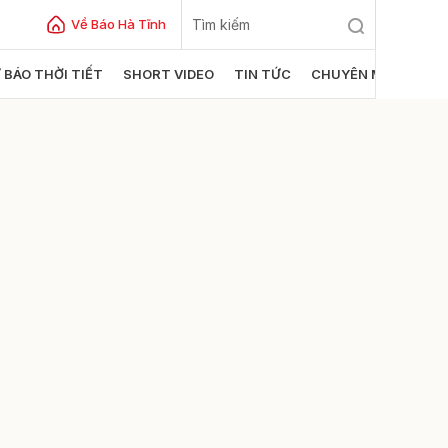
Về Báo Hà Tĩnh
 BÁO THỜI TIẾT
SHORT VIDEO
TIN TỨC
CHUYÊN MỤC
ửi