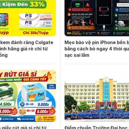
kem đánh răng Colgate
Mẹo bảo vệ pin iPhone bền b
ính hãng giá rẻ chỉ từ
bằng cách bỏ ngay 4 thói q
ồng
sạc sai lầm
giấy rút giá sỉ chỉ từ
Điểm chuẩn Trường Đại học