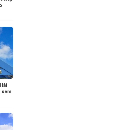
o
Hải
, xem