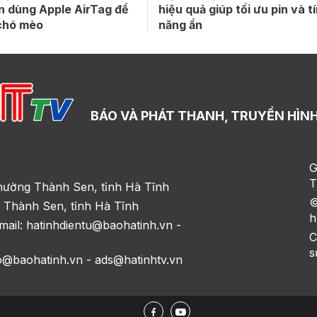
n dùng Apple AirTag để
hiệu quả giúp tối ưu pin và t
 chó mèo
năng ẩn
BÁO VÀ PHÁT THANH, TRUYỀN HÌNH
G
T
hường Thành Sen, tỉnh Hà Tĩnh
©
 Thành Sen, tỉnh Hà Tĩnh
h
mail: hatinhdientu@baohatinh.vn -
C
s
o@baohatinh.vn - ads@hatinhtv.vn