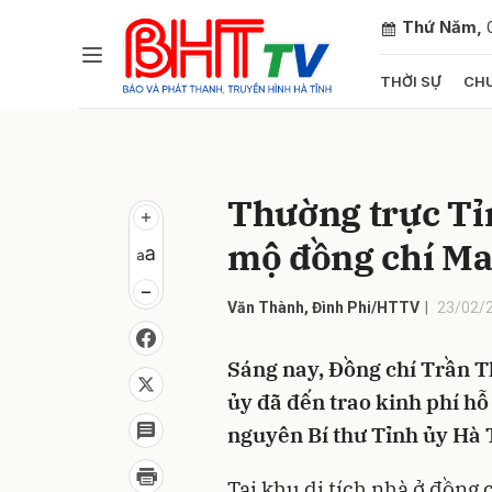
Thứ Năm,
THỜI SỰ
CHU
Gửi 
Thường trực Tỉn
mộ đồng chí Ma
Văn Thành, Đình Phi/HTTV
23/02/2
Sáng nay, Đồng chí Trần T
ủy đã đến trao kinh phí hỗ
nguyên Bí thư Tỉnh ủy Hà 
Tại khu di tích nhà ở đồng 