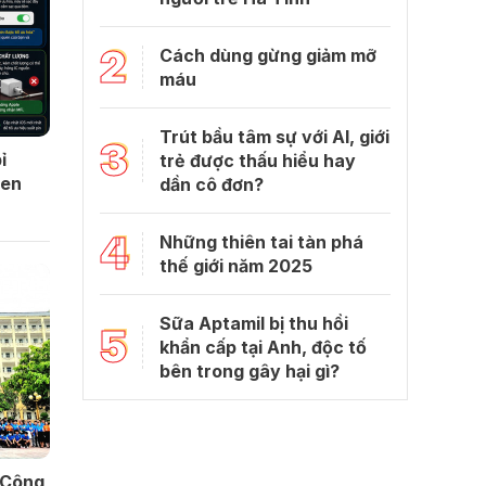
2
Cách dùng gừng giảm mỡ
máu
Trút bầu tâm sự với Al, giới
3
ỉ
trẻ được thấu hiểu hay
uen
dần cô đơn?
4
Những thiên tai tàn phá
thế giới năm 2025
Sữa Aptamil bị thu hồi
5
khẩn cấp tại Anh, độc tố
bên trong gây hại gì?
 Công