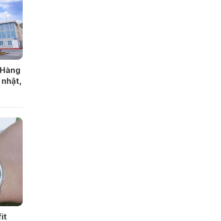
 Hàng
 nhật,
it