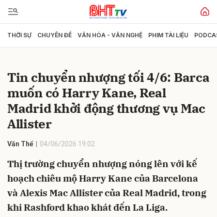
THỜI SỰ
CHUYÊN ĐỀ
VĂN HÓA - VĂN NGHỆ
PHIM TÀI LIỆU
PODCA
Gửi bình luận
Tin chuyển nhượng tối 4/6: Barca
muốn có Harry Kane, Real
Madrid khởi động thương vụ Mac
Allister
Văn Thể
04/06/2026 19:02
Hủy
Gửi
Thị trường chuyển nhượng nóng lên với kế
hoạch chiêu mộ Harry Kane của Barcelona
và Alexis Mac Allister của Real Madrid, trong
khi Rashford khao khát đến La Liga.