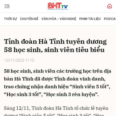
THỜI SỰ
CHUYÊN ĐỀ
VĂN HÓA - VĂN NGHỆ
PHIM TÀI LIỆU
PODCA
Gửi bình luận
Tỉnh đoàn Hà Tĩnh tuyên dương
58 học sinh, sinh viên tiêu biểu
12/11/2025 11:15
58 học sinh, sinh viên các trường học trên địa
bàn Hà Tĩnh đã được Tỉnh đoàn vinh danh,
Hủy
Gửi
trao chứng nhận danh hiệu “Sinh viên 5 tốt”,
“Học sinh 3 tốt”, “Học sinh 3 rèn luyện”.
Sáng 12/11, Tỉnh đoàn Hà Tĩnh tổ chức lễ tuyên
dương “Sinh viên 5 tốt”, “Học sinh 3 tốt”, “Học