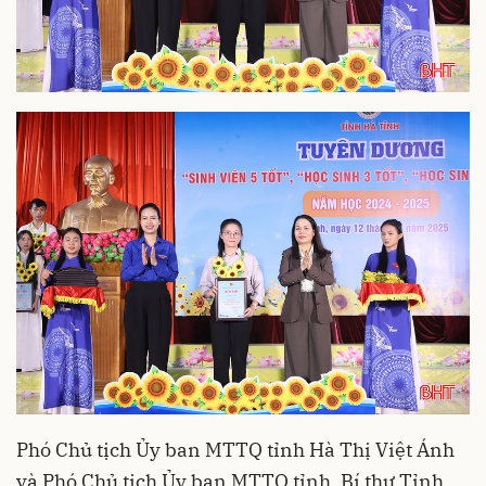
Phó Chủ tịch Ủy ban MTTQ tỉnh Hà Thị Việt Ánh
và Phó Chủ tịch Ủy ban MTTQ tỉnh, Bí thư Tỉnh