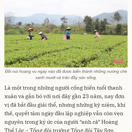
Đồi núi hoang vu ngày nào đã được biến thành những nương chè
xanh mướt và tràn đầy sức sống.
Là một trong những người cống hiến tuổi thanh
xuân và gắn bó với nơi đây gần 23 năm, nay đơn
vị đã bắt đầu giải thể, nhưng những kỷ niệm, khí
thế, quyết tâm ngày đầu lập nghiệp vẫn còn vẹn
nguyên trong ký ức của người “anh cả” Hoàng
Thế Lộc – Tổng đội trưởng Tổng đội Tây Sơn.