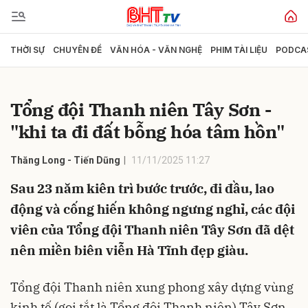
THỜI SỰ
CHUYÊN ĐỀ
VĂN HÓA - VĂN NGHỆ
PHIM TÀI LIỆU
PODCA
Gửi bình luận
Tổng đội Thanh niên Tây Sơn -
"khi ta đi đất bỗng hóa tâm hồn"
Thăng Long - Tiến Dũng
11/11/2025 11:27
Sau 23 năm kiên trì bước trước, đi đầu, lao
động và cống hiến không ngưng nghỉ, các đội
Hủy
Gửi
viên của Tổng đội Thanh niên Tây Sơn đã dệt
nên miền biên viễn Hà Tĩnh đẹp giàu.
Tổng đội Thanh niên xung phong xây dựng vùng
kinh tế (gọi tắt là Tổng đội Thanh niên) Tây Sơn