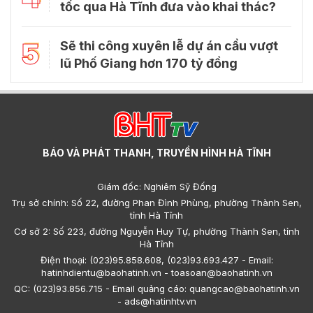
Người chăn nuôi Hà Tĩnh siết chặt phòng dịch,
đảm bảo nguồn cung dịp Tết
Thời điểm Tết Nguyên đán cận kề, người chăn nuôi Hà Tĩnh
đang tích cực triển khai các biện pháp phòng dịch, bảo vệ
đàn vật nuôi, góp phần ổn định nguồn cung, đáp ứng nhu cầu
thực phẩm tăng cao.