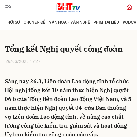
THỜI SỰ
CHUYÊN ĐỀ
VĂN HÓA - VĂN NGHỆ
PHIM TÀI LIỆU
PODCA
Gửi bình luận
Tổng kết Nghị quyết công đoàn
26/03/2025 17:27
Sáng nay 26.3, Liên đoàn Lao động tỉnh tổ chức
Hội nghị tổng kết 10 năm thực hiện Nghị quyết
Hủy
Gửi
06 b của Tổng liên đoàn Lao động Việt Nam, và 5
năm thực hiện Nghị quyết 04 của Ban thường
vụ Liên đoàn Lao động tỉnh, về nâng cao chất
lượng công tác kiểm tra, giám sát và hoạt động
Ủy ban kiểm tra công đoàn các cấp.