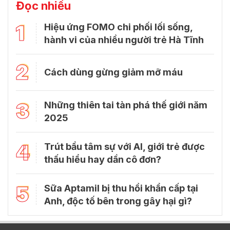
Đọc nhiều
1
Hiệu ứng FOMO chi phối lối sống,
hành vi của nhiều người trẻ Hà Tĩnh
2
Cách dùng gừng giảm mỡ máu
3
Những thiên tai tàn phá thế giới năm
2025
4
Trút bầu tâm sự với Al, giới trẻ được
thấu hiểu hay dần cô đơn?
5
Sữa Aptamil bị thu hồi khẩn cấp tại
Anh, độc tố bên trong gây hại gì?