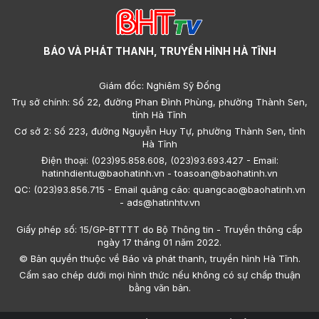
BÁO VÀ PHÁT THANH, TRUYỀN HÌNH HÀ TĨNH
Giám đốc: Nghiêm Sỹ Đống
Trụ sở chính: Số 22, đường Phan Đình Phùng, phường Thành Sen,
tỉnh Hà Tĩnh
Cơ sở 2: Số 223, đường Nguyễn Huy Tự, phường Thành Sen, tỉnh
Hà Tĩnh
Điện thoại: (023)95.858.608, (023)93.693.427 - Email:
hatinhdientu@baohatinh.vn - toasoan@baohatinh.vn
QC: (023)93.856.715 - Email quảng cáo: quangcao@baohatinh.vn
- ads@hatinhtv.vn
Giấy phép số: 15/GP-BTTTT do Bộ Thông tin - Truyền thông cấp
ngày 17 tháng 01 năm 2022.
© Bản quyền thuộc về Báo và phát thanh, truyền hình Hà Tĩnh.
Cấm sao chép dưới mọi hình thức nếu không có sự chấp thuận
bằng văn bản.