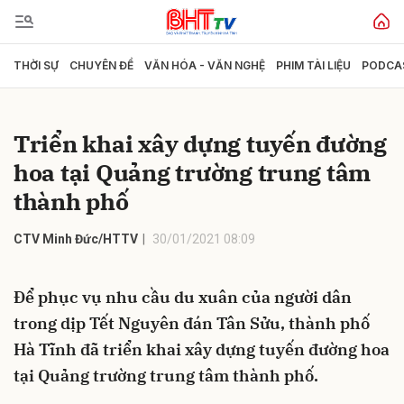
THỜI SỰ
CHUYÊN ĐỀ
VĂN HÓA - VĂN NGHỆ
PHIM TÀI LIỆU
PODCA
Gửi bình luận
Triển khai xây dựng tuyến đường
hoa tại Quảng trường trung tâm
thành phố
CTV Minh Đức/HTTV
30/01/2021 08:09
Hủy
Gửi
Để phục vụ nhu cầu du xuân của người dân
trong dịp Tết Nguyên đán Tân Sửu, thành phố
Hà Tĩnh đã triển khai xây dựng tuyến đường hoa
tại Quảng trường trung tâm thành phố.