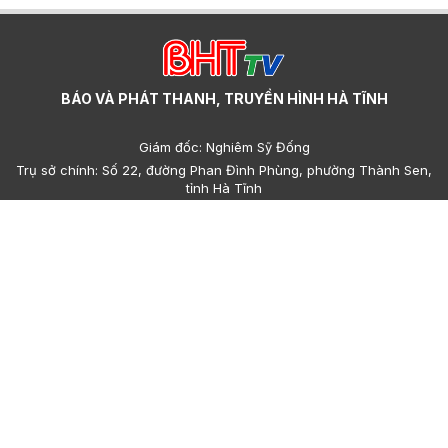
BÁO VÀ PHÁT THANH, TRUYỀN HÌNH HÀ TĨNH
Giám đốc: Nghiêm Sỹ Đống
Trụ sở chính: Số 22, đường Phan Đình Phùng, phường Thành Sen,
tỉnh Hà Tĩnh
Cơ sở 2: Số 223, đường Nguyễn Huy Tự, phường Thành Sen, tỉnh
Hà Tĩnh
Điện thoại: (023)95.858.608, (023)93.693.427 - Email:
hatinhdientu@baohatinh.vn - toasoan@baohatinh.vn
QC: (023)93.856.715 - Email quảng cáo: quangcao@baohatinh.vn
- ads@hatinhtv.vn
Giấy phép số: 15/GP-BTTTT do Bộ Thông tin - Truyền thông cấp
ngày 17 tháng 01 năm 2022.
© Bản quyền thuộc về Báo và phát thanh, truyền hình Hà Tĩnh.
Cấm sao chép dưới mọi hình thức nếu không có sự chấp thuận
bằng văn bản.