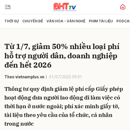
THỜI SỰ
CHUYÊN ĐỀ
VĂN HÓA - VĂN NGHỆ
PHIM TÀI LIỆU
PODCA
Gửi bình luận
Từ 1/7, giảm 50% nhiều loại phí
hỗ trợ người dân, doanh nghiệp
đến hết 2026
Theo vietnamplus.vn
01/07/2025 09:01
Thông tư quy định giảm lệ phí cấp Giấy phép
Hủy
Gửi
hoạt động đưa người lao động đi làm việc có
thời hạn ở nước ngoài; phí xác minh giấy tờ,
tài liệu theo yêu cầu của tổ chức, cá nhân
trong nước