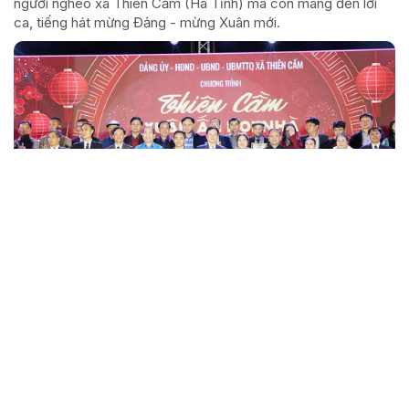
người nghèo xã Thiên Cầm (Hà Tĩnh) mà còn mang đến lời
ca, tiếng hát mừng Đảng - mừng Xuân mới.
“Cũ người mới ta” - xu hướng tiêu dùng được
giới trẻ ưa chuộng
Từ chỗ gắn với tâm lý tiết kiệm bất đắc dĩ, đồ đã qua sử