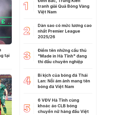
Đình Bắc, Trung Kiên
1
tranh giải Quả Bóng Vàng
Việt Nam
Dàn sao có mức lương cao
2
nhất Premier League
2025/26
m
Điểm tên những cầu thủ
3
g tại
"Made in Hà Tĩnh" đang
thi đấu chuyên nghiệp
Bi kịch của bóng đá Thái
4
Lan: Nỗi ám ảnh mang tên
bóng đá Việt Nam
6 VĐV Hà Tĩnh cùng
5
khoác áo CLB bóng
chuyền nữ hàng đầu Việt