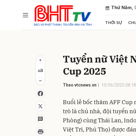
Thứ Năm,
THỜI SỰ
CHU
Gửi 
Tuyển nữ Việt N
Cup 2025
Theo vtcnews.vn
10/06/2025 08:18
Buổi lễ bốc thăm AFF Cup n
trò là chủ nhà, đội tuyển n
Phòng) cùng Thái Lan, Indo
Việt Trì, Phú Thọ) được đá