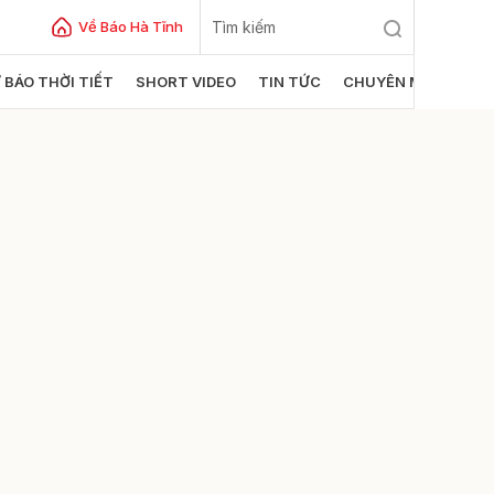
Về Báo Hà Tĩnh
 BÁO THỜI TIẾT
SHORT VIDEO
TIN TỨC
CHUYÊN MỤC
ửi