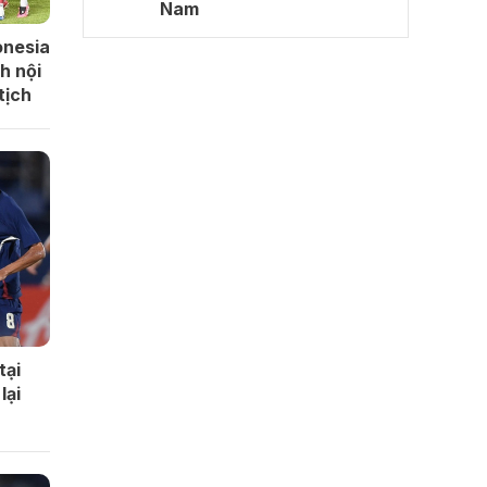
Nam
onesia
h nội
tịch
tại
lại