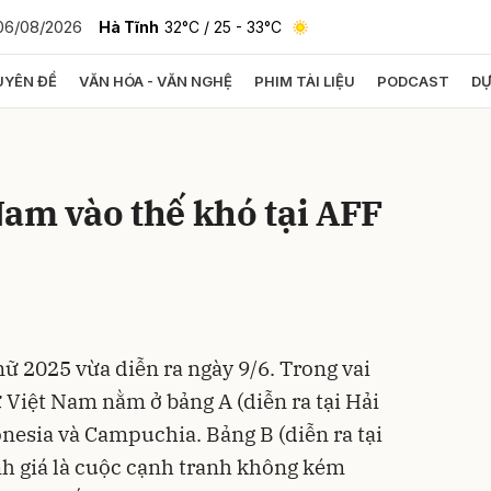
06/08/2026
Hà Tĩnh
32°C
/ 25 - 33°C
YÊN ĐỀ
VĂN HÓA - VĂN NGHỆ
PHIM TÀI LIỆU
PODCAST
DỰ
bình luận
am vào thế khó tại AFF
ữ 2025 vừa diễn ra ngày 9/6. Trong vai
Hủy
G
ữ Việt Nam nằm ở bảng A (diễn ra tại Hải
nesia và Campuchia. Bảng B (diễn ra tại
nh giá là cuộc cạnh tranh không kém