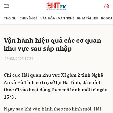
THỜI SỰ
CHUYÊN ĐỀ
VĂN HÓA - VĂN NGHỆ
PHIM TÀI LIỆU
PODCA
Gửi bình luận
Vận hành hiệu quả các cơ quan
khu vực sau sáp nhập
26/03/2025 17:37
Chi cục Hải quan khu vực XI gồm 2 tỉnh Nghệ
Hủy
Gửi
An và Hà Tĩnh có trụ sở tại Hà Tĩnh, đã chính
thức đi vào hoạt động theo mô hình mới từ ngày
15/3 .
Ngay sau khi vận hành theo mô hình mới, Hải