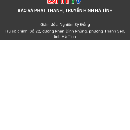
BÁO VÀ PHÁT THANH, TRUYỀN HÌNH HÀ TĨNH
Giám đốc: Nghiêm Sỹ Đống
Trụ sở chính: Số 22, đường Phan Đình Phùng, phường Thành Sen,
tỉnh Hà Tĩnh
Cơ sở 2: Số 223, đường Nguyễn Huy Tự, phường Thành Sen, tỉnh
Hà Tĩnh
Điện thoại: (023)95.858.608, (023)93.693.427 - Email:
hatinhdientu@baohatinh.vn - toasoan@baohatinh.vn
QC: (023)93.856.715 - Email quảng cáo: quangcao@baohatinh.vn
- ads@hatinhtv.vn
Giấy phép số: 15/GP-BTTTT do Bộ Thông tin - Truyền thông cấp
ngày 17 tháng 01 năm 2022.
© Bản quyền thuộc về Báo và phát thanh, truyền hình Hà Tĩnh.
Cấm sao chép dưới mọi hình thức nếu không có sự chấp thuận
bằng văn bản.
Trang chủ
Sơ đồ
Góp ý
Sơ đồ cổng