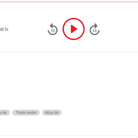
át:
1x
a hè
Thiên nhiên
Mùa hè