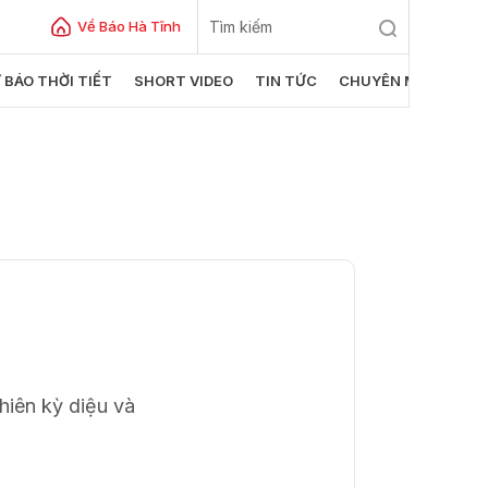
Về Báo Hà Tĩnh
 BÁO THỜI TIẾT
SHORT VIDEO
TIN TỨC
CHUYÊN MỤC
ửi
hiên kỳ diệu và