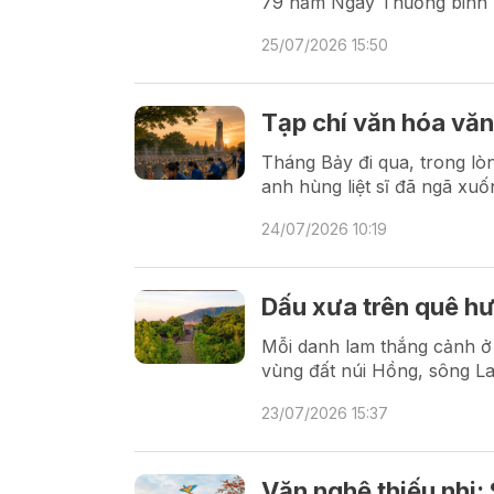
79 năm Ngày Thương binh - 
25/07/2026 15:50
Tạp chí văn hóa văn
Tháng Bảy đi qua, trong lòn
anh hùng liệt sĩ đã ngã xu
24/07/2026 10:19
Dấu xưa trên quê h
Mỗi danh lam thắng cảnh ở 
vùng đất núi Hồng, sông L
23/07/2026 15:37
Văn nghệ thiếu nhi: