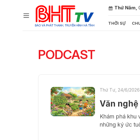
Thứ Năm,
THỜI SỰ
CHU
Gửi 
PODCAST
Thứ Tư, 24/6/2026
Văn nghệ 
Khám phá khu vư
những ký ức tuổ