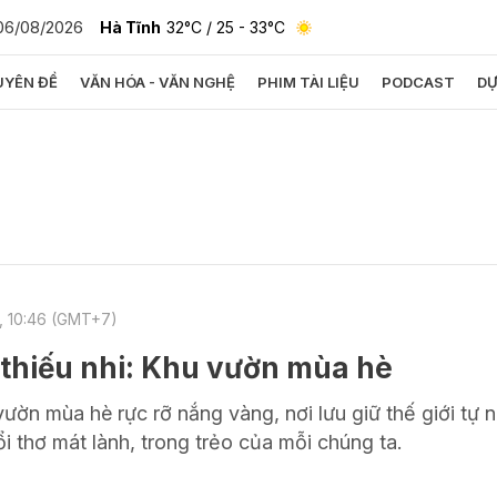
06/08/2026
Hà Tĩnh
32°C
/ 25 - 33°C
YÊN ĐỀ
VĂN HÓA - VĂN NGHỆ
PHIM TÀI LIỆU
PODCAST
DỰ
bình luận
, 10:46 (GMT+7)
thiếu nhi: Khu vườn mùa hè
Hủy
G
ờn mùa hè rực rỡ nắng vàng, nơi lưu giữ thế giới tự n
i thơ mát lành, trong trẻo của mỗi chúng ta.