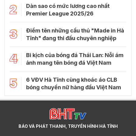
2
Dàn sao có mức lương cao nhất
Premier League 2025/26
3
Điểm tên những cầu thủ "Made in Hà
Tĩnh" đang thi đấu chuyên nghiệp
4
Bi kịch của bóng đá Thái Lan: Nỗi ám
ảnh mang tên bóng đá Việt Nam
5
6 VĐV Hà Tĩnh cùng khoác áo CLB
bóng chuyền nữ hàng đầu Việt Nam
BÁO VÀ PHÁT THANH, TRUYỀN HÌNH HÀ TĨNH