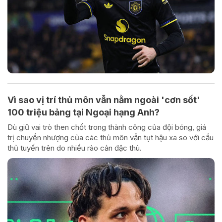
Vì sao vị trí thủ môn vẫn nằm ngoài 'cơn sốt'
100 triệu bảng tại Ngoại hạng Anh?
Dù giữ vai trò then chốt trong thành công của đội bóng, giá
trị chuyển nhượng của các thủ môn vẫn tụt hậu xa so với cầu
thủ tuyến trên do nhiều rào cản đặc thù.