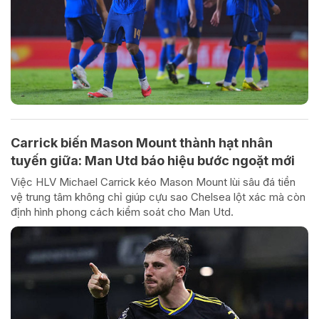
Carrick biến Mason Mount thành hạt nhân
tuyến giữa: Man Utd báo hiệu bước ngoặt mới
Việc HLV Michael Carrick kéo Mason Mount lùi sâu đá tiền
vệ trung tâm không chỉ giúp cựu sao Chelsea lột xác mà còn
định hình phong cách kiểm soát cho Man Utd.