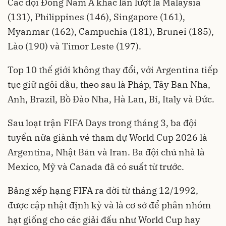
Các đội Đông Nam Á khác lần lượt là Malaysia
(131), Philippines (146), Singapore (161),
Myanmar (162), Campuchia (181), Brunei (185),
Lào (190) và Timor Leste (197).
Top 10 thế giới không thay đổi, với Argentina tiếp
tục giữ ngôi đầu, theo sau là Pháp, Tây Ban Nha,
Anh, Brazil, Bồ Đào Nha, Hà Lan, Bỉ, Italy và Đức.
Sau loạt trận FIFA Days trong tháng 3, ba đội
tuyển nữa giành vé tham dự World Cup 2026 là
Argentina, Nhật Bản và Iran. Ba đội chủ nhà là
Mexico, Mỹ và Canada đã có suất từ trước.
Bảng xếp hạng FIFA ra đời từ tháng 12/1992,
được cập nhật định kỳ và là cơ sở để phân nhóm
hạt giống cho các giải đấu như World Cup hay