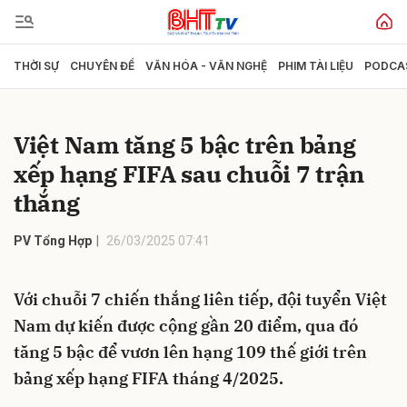
THỜI SỰ
CHUYÊN ĐỀ
VĂN HÓA - VĂN NGHỆ
PHIM TÀI LIỆU
PODCA
Gửi bình luận
Việt Nam tăng 5 bậc trên bảng
xếp hạng FIFA sau chuỗi 7 trận
thắng
PV Tổng Hợp
26/03/2025 07:41
Hủy
Gửi
Với chuỗi 7 chiến thắng liên tiếp, đội tuyển Việt
Nam dự kiến được cộng gần 20 điểm, qua đó
tăng 5 bậc để vươn lên hạng 109 thế giới trên
bảng xếp hạng FIFA tháng 4/2025.