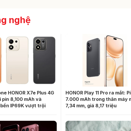
ng nghệ
ne HONOR X7e Plus 4G
HONOR Play 11 Pro ra mắt: P
i pin 8,100 mAh và
7.000 mAh trong thân máy
bền IP69K vượt trội
7,34 mm, giá 8,17 triệu