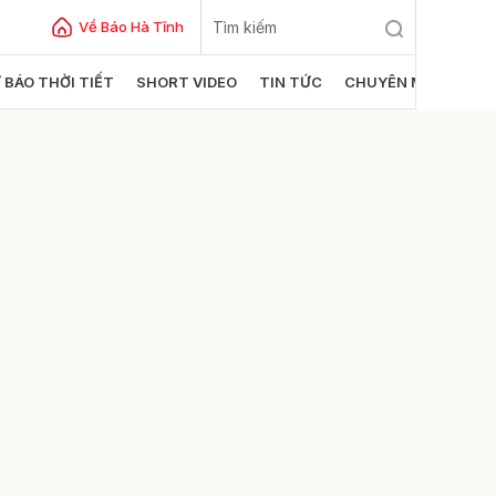
Về Báo Hà Tĩnh
 BÁO THỜI TIẾT
SHORT VIDEO
TIN TỨC
CHUYÊN MỤC
ửi