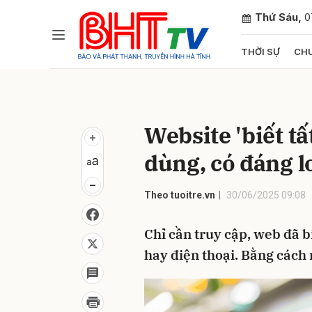
Thứ Sáu,
0
THỜI SỰ
CHU
Gửi 
Website 'biết tấ
dùng, có đáng l
Theo tuoitre.vn
30/06/2025 09:08
Chỉ cần truy cập, web đã b
hay điện thoại. Bằng cách 