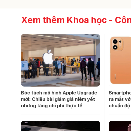
Xem thêm Khoa học - Cô
Bóc tách mô hình Apple Upgrade
Smartpho
mới: Chiêu bài giảm giá niêm yết
ra mắt vớ
nhưng tăng chi phí thực tế
chuẩn độ 