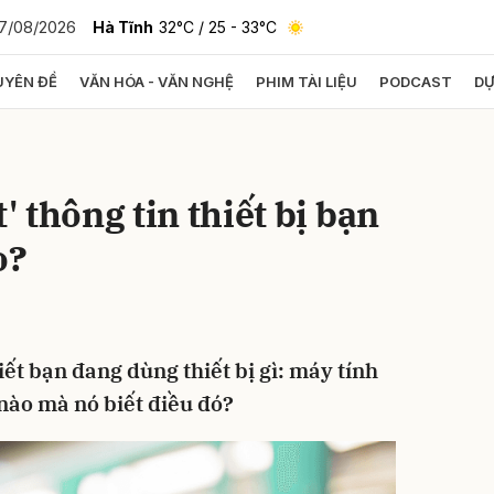
7/08/2026
Hà Tĩnh
32°C
/ 25 - 33°C
YÊN ĐỀ
VĂN HÓA - VĂN NGHỆ
PHIM TÀI LIỆU
PODCAST
DỰ
bình luận
t' thông tin thiết bị bạn
o?
iết bạn đang dùng thiết bị gì: máy tính
Hủy
G
nào mà nó biết điều đó?