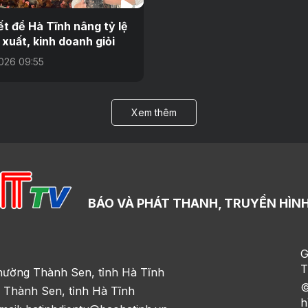
ết để Hà Tĩnh nâng tỷ lệ
 xuất, kinh doanh giỏi
026 09:55
Xem thêm
BÁO VÀ PHÁT THANH, TRUYỀN HÌNH
G
T
hường Thành Sen, tỉnh Hà Tĩnh
©
 Thành Sen, tỉnh Hà Tĩnh
h