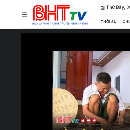
Thứ Bảy,
0
THỜI SỰ
CHU