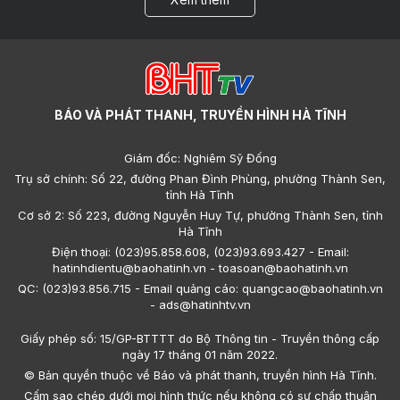
BÁO VÀ PHÁT THANH, TRUYỀN HÌNH HÀ TĨNH
Giám đốc: Nghiêm Sỹ Đống
Trụ sở chính: Số 22, đường Phan Đình Phùng, phường Thành Sen,
tỉnh Hà Tĩnh
Cơ sở 2: Số 223, đường Nguyễn Huy Tự, phường Thành Sen, tỉnh
Hà Tĩnh
Điện thoại: (023)95.858.608, (023)93.693.427 - Email:
hatinhdientu@baohatinh.vn - toasoan@baohatinh.vn
QC: (023)93.856.715 - Email quảng cáo: quangcao@baohatinh.vn
- ads@hatinhtv.vn
Giấy phép số: 15/GP-BTTTT do Bộ Thông tin - Truyền thông cấp
ngày 17 tháng 01 năm 2022.
© Bản quyền thuộc về Báo và phát thanh, truyền hình Hà Tĩnh.
Cấm sao chép dưới mọi hình thức nếu không có sự chấp thuận