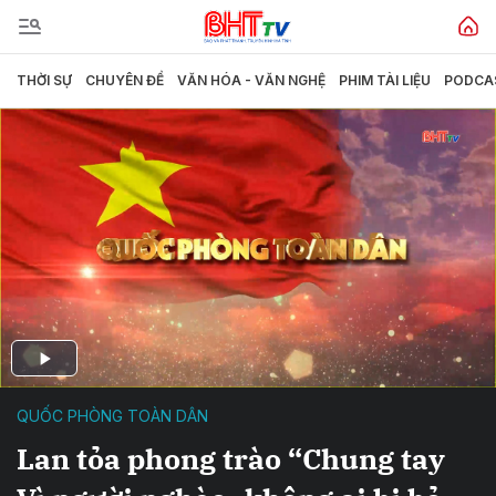
THỜI SỰ
CHUYÊN ĐỀ
VĂN HÓA - VĂN NGHỆ
PHIM TÀI LIỆU
PODCA
QUỐC PHÒNG TOÀN DÂN
Lan tỏa phong trào “Chung tay