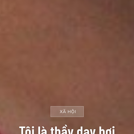
XÃ HỘI
Tôi là thầy dạy bơi