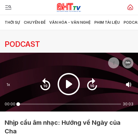
THỜI SỰ
CHUYÊN ĐỀ
VĂN HÓA - VĂN NGHỆ
PHIM TÀI LIỆU
PODCA
Gửi bình luận
PODCAST
1x
Hủy
Gửi
00:00
30:03
Nhịp cầu âm nhạc: Hướng về Ngày của
Cha