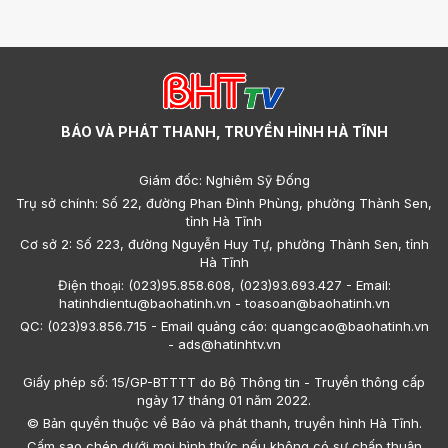
BÁO VÀ PHÁT THANH, TRUYỀN HÌNH HÀ TĨNH
Giám đốc: Nghiêm Sỹ Đống
Trụ sở chính: Số 22, đường Phan Đình Phùng, phường Thành Sen,
tỉnh Hà Tĩnh
Cơ sở 2: Số 223, đường Nguyễn Huy Tự, phường Thành Sen, tỉnh
Hà Tĩnh
Điện thoại: (023)95.858.608, (023)93.693.427 - Email:
hatinhdientu@baohatinh.vn - toasoan@baohatinh.vn
QC: (023)93.856.715 - Email quảng cáo: quangcao@baohatinh.vn
- ads@hatinhtv.vn
Giấy phép số: 15/GP-BTTTT do Bộ Thông tin - Truyền thông cấp
ngày 17 tháng 01 năm 2022.
© Bản quyền thuộc về Báo và phát thanh, truyền hình Hà Tĩnh.
Cấm sao chép dưới mọi hình thức nếu không có sự chấp thuận