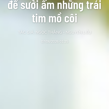
để sưởi ấm những trái
tim mồ côi
TÁC GIẢ: NGỌC THẮNG - NGUYỄN LIỄU
07/06/2026 01:25