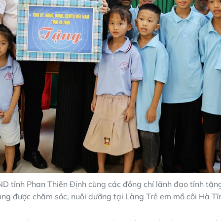
D tỉnh Phan Thiên Định cùng các đồng chí lãnh đạo tỉnh tặ
ng được chăm sóc, nuôi dưỡng tại Làng Trẻ em mồ côi Hà Tĩ