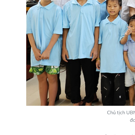
Chủ tịch UBN
đa