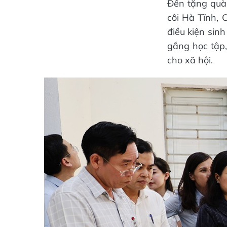
Đến tặng quà
côi Hà Tĩnh, 
điều kiện sin
gắng học tập,
cho xã hội.