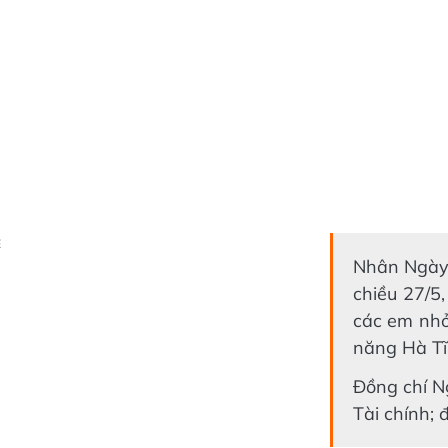
Ẻ
Nhân Ngày 
chiều 27/5
các em nhỏ
năng Hà Tĩ
Đồng chí N
Tài chính; 