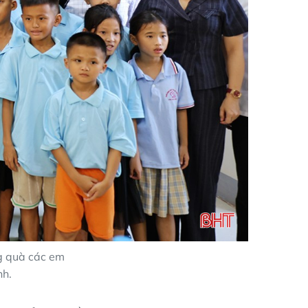
ng quà các em
nh.