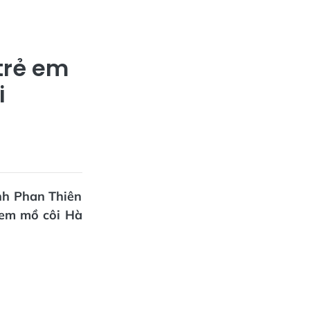
trẻ em
i
nh Phan Thiên
 em mồ côi Hà