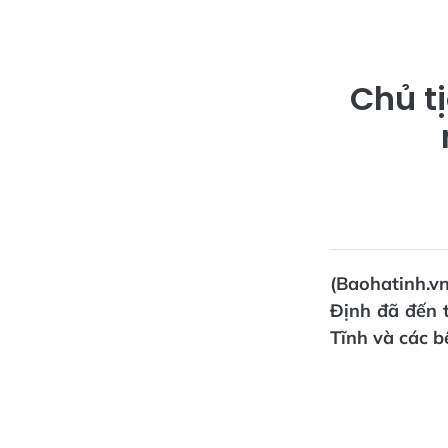
Chủ t
(Baohatinh.v
Định đã đến 
Tĩnh và các b