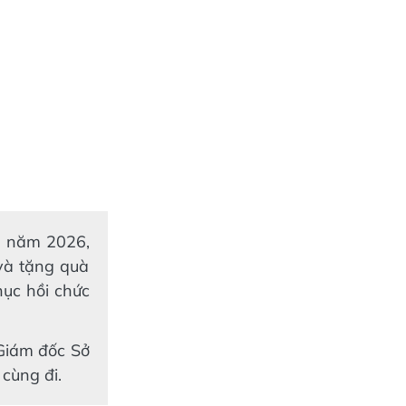
m năm 2026,
và tặng quà
hục hồi chức
Giám đốc Sở
cùng đi.