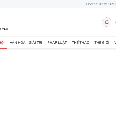
Hotline: 02393.69
T
HỘI
VĂN HÓA - GIẢI TRÍ
PHÁP LUẬT
THỂ THAO
THẾ GIỚI