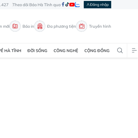
3.427
Theo dõi Báo Hà Tĩnh qua
Đăng nhập
in mới
Báo in
Đa phương tiện
Truyền hình
VỀ HÀ TĨNH
ĐỜI SỐNG
CÔNG NGHỆ
CỘNG ĐỒNG