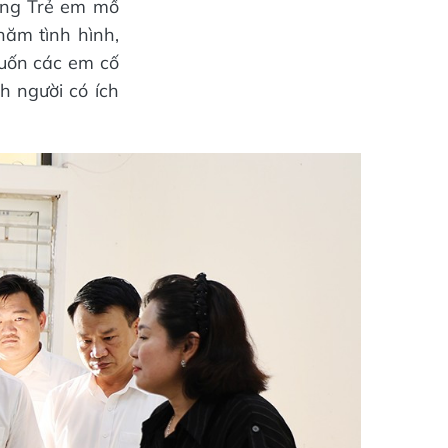
àng Trẻ em mồ
hăm tình hình,
muốn các em cố
h người có ích