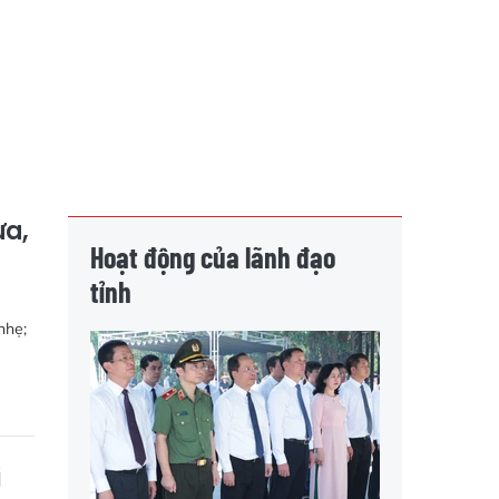
ừa,
Hoạt động của lãnh đạo
tỉnh
nhẹ;
i