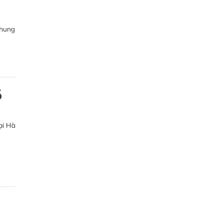
chung
ố
ại Hà