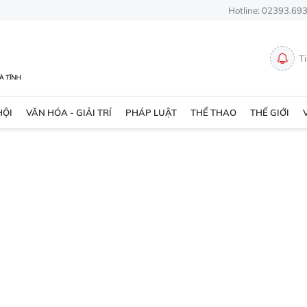
Hotline: 02393.69
T
HỘI
VĂN HÓA - GIẢI TRÍ
PHÁP LUẬT
THỂ THAO
THẾ GIỚI