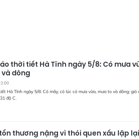
áo thời tiết Hà Tĩnh ngày 5/8: Có mưa v
 và dông
22:00
tiết Hà Tĩnh ngày 5/8: Có mây, có lúc có mưa vừa, mưa to và dông; gió 
-31 độ C.
tổn thương nặng vì thói quen xấu lặp lạ