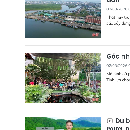
02/08/2026 
Phát huy tru
sức xây dựng
Góc nh
02/08/2026 
Mô hình cà p
Tĩnh lựa chọ
Dự b
mưa, n