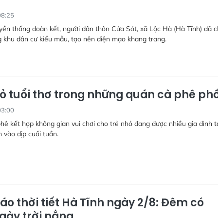
08:25
yền thống đoàn kết, người dân thôn Cửa Sót, xã Lộc Hà (Hà Tĩnh) đã 
 khu dân cư kiểu mẫu, tạo nên diện mạo khang trang.
ỏ tuổi thơ trong những quán cà phê ph
03:00
hê kết hợp không gian vui chơi cho trẻ nhỏ đang được nhiều gia đình t
n vào dịp cuối tuần.
áo thời tiết Hà Tĩnh ngày 2/8: Đêm có
gày trời nắng