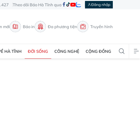
3.427
Theo dõi Báo Hà Tĩnh qua
Đăng nhập
in mới
Báo in
Đa phương tiện
Truyền hình
VỀ HÀ TĨNH
ĐỜI SỐNG
CÔNG NGHỆ
CỘNG ĐỒNG