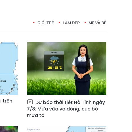
GIỚI TRẺ
LÀM ĐẸP
MẸ VÀ BÉ
i trên
Dự báo thời tiết Hà Tĩnh ngày
7/8: Mưa vừa và dông, cục bộ
mưa to