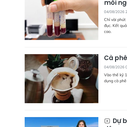
mỗi ng
04/08/2026 
Chỉ vài phút
đục. Kết qu
cao.
Cà phê
04/08/2026 
Vào thế kỷ 1
dụng cà phê 
Dự b