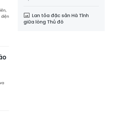
iên,
Lan tỏa đặc sản Hà Tĩnh
 diện
giữa lòng Thủ đô
ão
awa