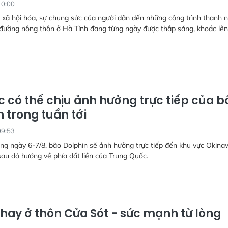
10:00
 xã hội hóa, sự chung sức của người dân đến những công trình thanh n
đường nông thôn ở Hà Tĩnh đang từng ngày được thắp sáng, khoác lên
c có thể chịu ảnh hưởng trực tiếp của b
 trong tuần tới
09:53
ng ngày 6-7/8, bão Dolphin sẽ ảnh hưởng trực tiếp đến khu vực Okin
sau đó hướng về phía đất liền của Trung Quốc.
thay ở thôn Cửa Sót - sức mạnh từ lòng