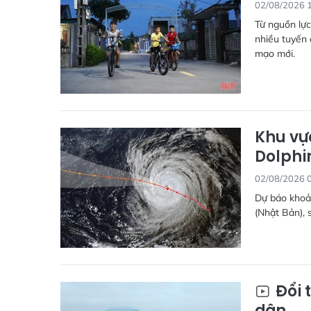
02/08/2026 
Từ nguồn lực
nhiều tuyến 
mạo mới.
Khu vự
Dolphin
02/08/2026 
Dự báo khoả
(Nhật Bản), 
Đổi 
dân