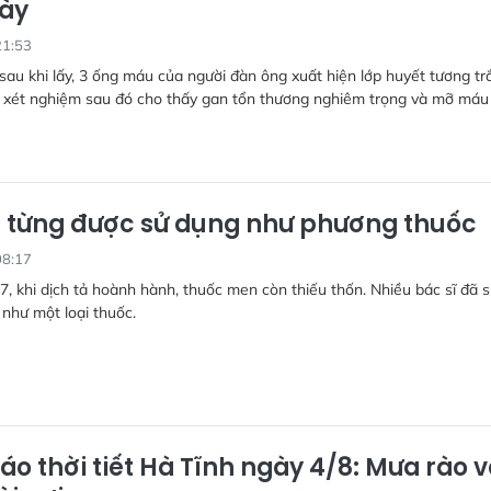
ày
21:53
 sau khi lấy, 3 ống máu của người đàn ông xuất hiện lớp huyết tương tr
ả xét nghiệm sau đó cho thấy gan tổn thương nghiêm trọng và mỡ máu
 từng được sử dụng như phương thuốc
08:17
7, khi dịch tả hoành hành, thuốc men còn thiếu thốn. Nhiều bác sĩ đã 
như một loại thuốc.
áo thời tiết Hà Tĩnh ngày 4/8: Mưa rào 