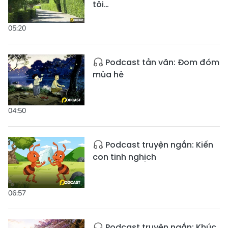
tôi…
05:20
Podcast tản văn: Đom đóm
mùa hè
04:50
Podcast truyện ngắn: Kiến
con tinh nghịch
06:57
Podcast truyện ngắn: Khúc