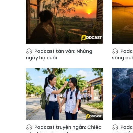
Podcast tản văn: Những
Podca
ngày hạ cuối
sông qu
Podcast truyện ngắn: Chiếc
Podca