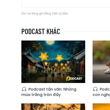
Xin vui lòng gõ tiếng Việt có dấu
PODCAST KHÁC
Podcast tản văn: Những
Podca
mùa trăng tròn đầy
con ngh