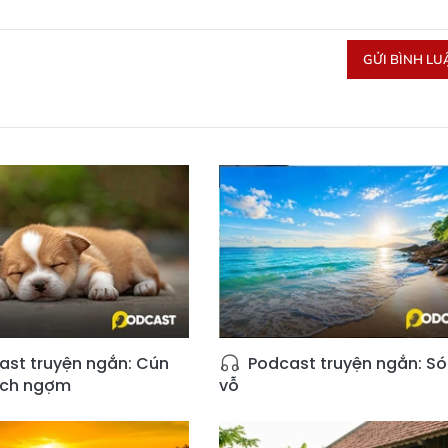
GỬI BÌNH LU
st truyện ngắn: Cún
Podcast truyện ngắn: S
ịch ngợm
vỗ