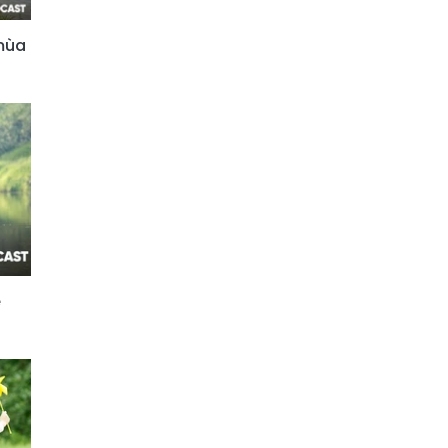
mùa
è