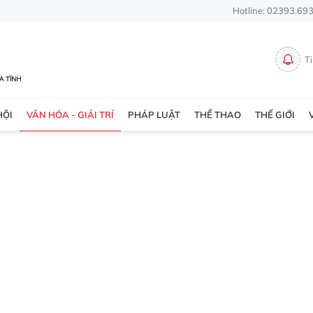
Hotline: 02393.69
T
HỘI
VĂN HÓA - GIẢI TRÍ
PHÁP LUẬT
THỂ THAO
THẾ GIỚI