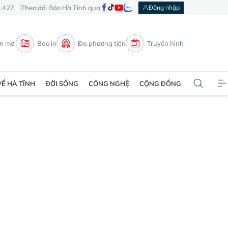
3.427
Theo dõi Báo Hà Tĩnh qua
Đăng nhập
in mới
Báo in
Đa phương tiện
Truyền hình
VỀ HÀ TĨNH
ĐỜI SỐNG
CÔNG NGHỆ
CỘNG ĐỒNG