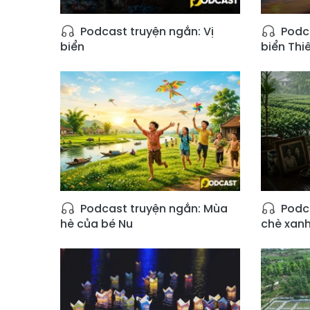
Podcast truyện ngắn: Vị
Podca
biển
biển Th
Podcast truyện ngắn: Mùa
Podca
hè của bé Nu
chè xan