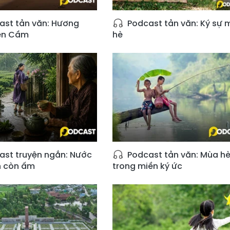
st tản văn: Hương
Podcast tản văn: Ký sự 
iên Cầm
hè
st truyện ngắn: Nước
Podcast tản văn: Mùa h
h còn ấm
trong miền ký ức