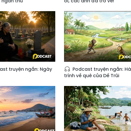
 ngàn thu
ơi, các anh đã trở về!
st truyện ngắn: Ngày
Podcast truyện ngắn: H
trình về quê của Dế Trũi