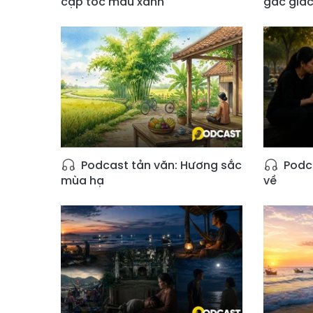
cặp tóc màu xanh
gác giấc
Podcast tản văn: Hương sắc
Podca
mùa hạ
về