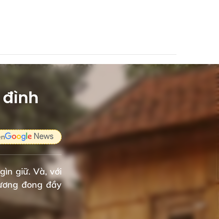
 đình
ên
ìn giữ. Và, với
hương đong đầy