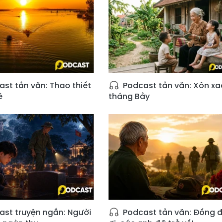
st tản văn: Thao thiết
Podcast tản văn: Xôn xa
ê
tháng Bảy
st truyện ngắn: Người
Podcast tản văn: Đồng đ