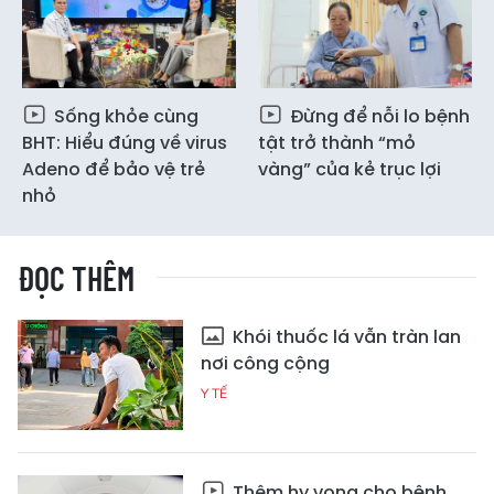
Sống khỏe cùng
Đừng để nỗi lo bệnh
BHT: Hiểu đúng về virus
tật trở thành “mỏ
Adeno để bảo vệ trẻ
vàng” của kẻ trục lợi
nhỏ
ĐỌC THÊM
Khói thuốc lá vẫn tràn lan
nơi công cộng
Y TẾ
Thêm hy vọng cho bệnh