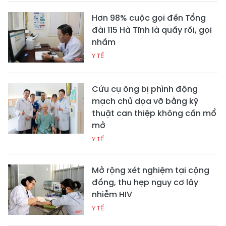
Hơn 98% cuộc gọi đến Tổng
đài 115 Hà Tĩnh là quấy rối, gọi
nhầm
Y TẾ
Cứu cụ ông bị phình động
mạch chủ dọa vỡ bằng kỹ
thuật can thiệp không cần mổ
mở
Y TẾ
Mở rộng xét nghiệm tại cộng
đồng, thu hẹp nguy cơ lây
nhiễm HIV
Y TẾ