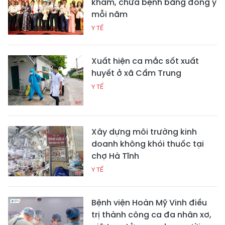
khám, chữa bệnh bằng đông y
mỗi năm
Y TẾ
Xuất hiện ca mắc sốt xuất
huyết ở xã Cẩm Trung
Y TẾ
Xây dựng môi trường kinh
doanh không khói thuốc tại
chợ Hà Tĩnh
Y TẾ
Bệnh viện Hoàn Mỹ Vinh điều
trị thành công ca đa nhân xơ,