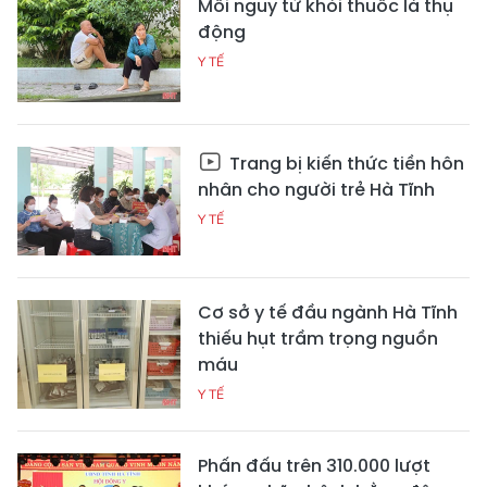
Mối nguy từ khói thuốc lá thụ
động
Y TẾ
Trang bị kiến thức tiền hôn
nhân cho người trẻ Hà Tĩnh
Y TẾ
Cơ sở y tế đầu ngành Hà Tĩnh
thiếu hụt trầm trọng nguồn
máu
Y TẾ
Phấn đấu trên 310.000 lượt