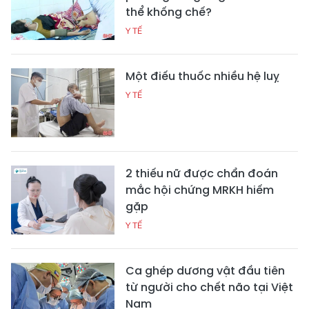
thể khống chế?
Y TẾ
Một điếu thuốc nhiều hệ luỵ
Y TẾ
2 thiếu nữ được chẩn đoán
mắc hội chứng MRKH hiếm
gặp
Y TẾ
Ca ghép dương vật đầu tiên
từ người cho chết não tại Việt
Nam