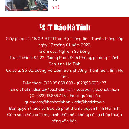
Y TẾ
Giấy phép số: 15/GP-BTTTT do Bộ Thông tin - Truyền thông cấp
ngày 17 tháng 01 năm 2022.
Giám đốc: Nghiêm Sỹ Đống
Trụ sở chính: Số 22, đường Phan Đình Phùng, phường Thành
Sen, tỉnh Hà Tĩnh
Cơ sở 2: Số 01, đường Võ Liêm Sơn, phường Thành Sen, tỉnh Hà
Tĩnh
Điện thoại: (023)95.858.608 - (023)93.693.427
Email:
hatinhdientu@baohatinh.vn
-
toasoan@baohatinh.vn
QC: (023)93.856.715 - Email quảng cáo:
quangcao@baohatinh.vn
-
ads@hatinhtv.vn
Bản quyền thuộc về Báo và phát thanh, truyền hình Hà Tĩnh.
Cấm sao chép dưới mọi hình thức nếu không có sự chấp thuận
bằng văn bản.