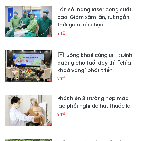
Tán sỏi bằng laser công suất
cao: Giảm xâm lấn, rút ngắn
thời gian hồi phục
Y TẾ
Sống khoẻ cùng BHT: Dinh
dưỡng cho tuổi dậy thì, "chìa
khoá vàng" phát triển
Y TẾ
Phát hiện 3 trường hợp mắc
lao phổi nghi do hút thuốc lá
Y TẾ