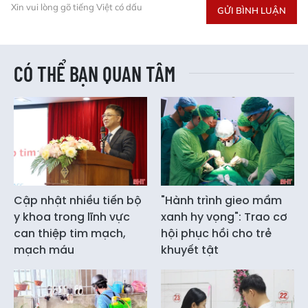
Xin vui lòng gõ tiếng Việt có dấu
GỬI BÌNH LUẬN
CÓ THỂ BẠN QUAN TÂM
Cập nhật nhiều tiến bộ
"Hành trình gieo mầm
y khoa trong lĩnh vực
xanh hy vọng": Trao cơ
can thiệp tim mạch,
hội phục hồi cho trẻ
mạch máu
khuyết tật