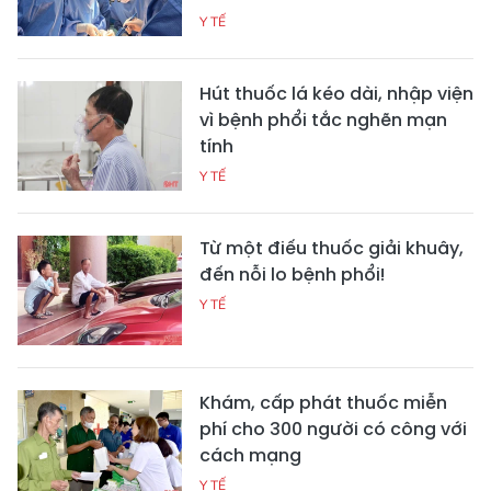
Y TẾ
Hút thuốc lá kéo dài, nhập viện
vì bệnh phổi tắc nghẽn mạn
tính
Y TẾ
Từ một điếu thuốc giải khuây,
đến nỗi lo bệnh phổi!
Y TẾ
Khám, cấp phát thuốc miễn
phí cho 300 người có công với
cách mạng
Y TẾ