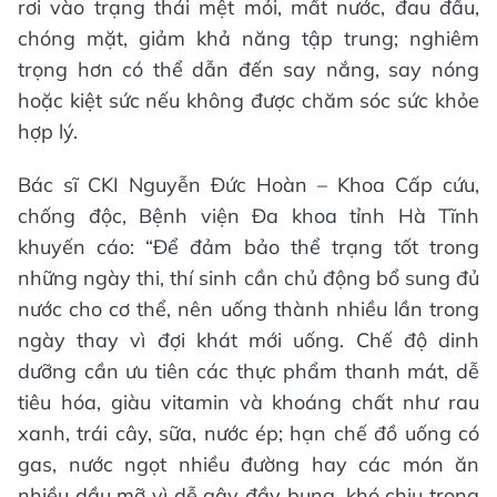
rơi vào trạng thái mệt mỏi, mất nước, đau đầu,
chóng mặt, giảm khả năng tập trung; nghiêm
trọng hơn có thể dẫn đến say nắng, say nóng
hoặc kiệt sức nếu không được chăm sóc sức khỏe
hợp lý.
Bác sĩ CKI Nguyễn Đức Hoàn – Khoa Cấp cứu,
chống độc, Bệnh viện Đa khoa tỉnh Hà Tĩnh
khuyến cáo: “Để đảm bảo thể trạng tốt trong
những ngày thi, thí sinh cần chủ động bổ sung đủ
nước cho cơ thể, nên uống thành nhiều lần trong
ngày thay vì đợi khát mới uống. Chế độ dinh
dưỡng cần ưu tiên các thực phẩm thanh mát, dễ
tiêu hóa, giàu vitamin và khoáng chất như rau
xanh, trái cây, sữa, nước ép; hạn chế đồ uống có
gas, nước ngọt nhiều đường hay các món ăn
nhiều dầu mỡ vì dễ gây đầy bụng, khó chịu trong