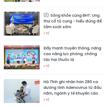
Sống khỏe cùng BHT: Ung
thư cổ tử cung - hiểu đúng để
tầm soát sớm
Y TẾ
Đẩy mạnh truyền thông, nâng
cao năng lực phòng, chống
tác hại thuốc lá
Y TẾ
Hà Tĩnh ghi nhận hơn 280 ca
dương tính Adenovirus từ đầu
năm, ngành y tế khuyến cáo
Y TẾ