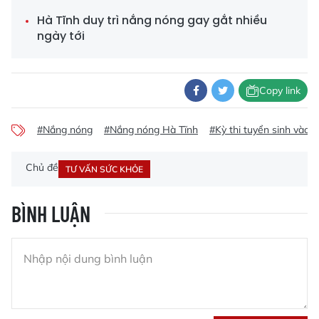
Hà Tĩnh duy trì nắng nóng gay gắt nhiều
ngày tới
Copy link
#Nắng nóng
#Nắng nóng Hà Tĩnh
#Kỳ thi tuyển sinh vào l
Chủ đề
TƯ VẤN SỨC KHỎE
BÌNH LUẬN