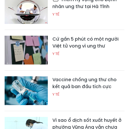
nhân ung thư tại Hà Tĩnh
Y TẾ
Cứ gần 5 phút có một người
Việt tử vong vì ung thư
Y TẾ
Vaccine chống ung thư cho
kết quả ban đầu tích cực
Y TẾ
Vì sao ổ dịch sốt xuất huyết ở
phường Vũng Áng vẫn chưa