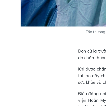
Tổn thương 
Đơn cử là trư
do chấn thương
Khi được chẩn
tái tạo dây c
sức khỏe và c
Điều đáng nói
viện Hoàn Mỹ