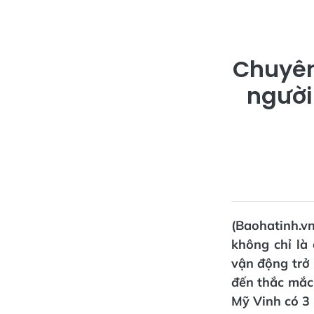
Chuyên 
người
(Baohatinh.v
không chỉ là
vận động trở 
đến thắc mắc
Mỹ Vinh có 3 