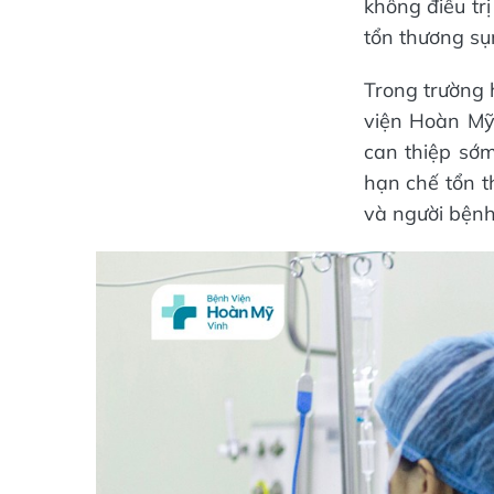
không điều tr
tổn thương sụ
Trong trường 
viện Hoàn Mỹ
can thiệp sớm
hạn chế tổn t
và người bệnh 