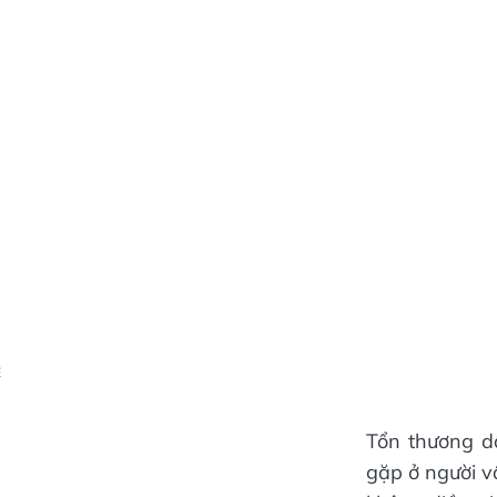
Ẻ
Tổn thương d
gặp ở người v