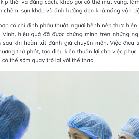
ị kịp thời và đúng cách, khớp gối có thể mất vững, là
n chêm, sụn khớp và ảnh hưởng đến khả năng vận độ
hợp có chỉ định phẫu thuật, người bệnh nên thực hiện
 Vinh, hiệu quả đã được chứng minh trên những ng
 sau khi hoàn tất đánh giá chuyên môn. Việc điều trị
hương thứ phát, tạo điều kiện thuận lợi cho việc phục
có thể sớm quay trở lại với thể thao.