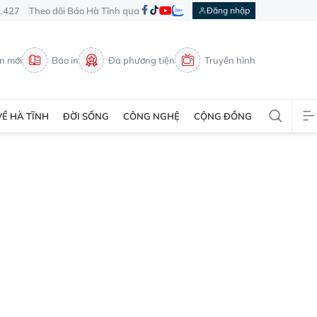
3.427
Theo dõi Báo Hà Tĩnh qua
Đăng nhập
in mới
Báo in
Đa phương tiện
Truyền hình
VỀ HÀ TĨNH
ĐỜI SỐNG
CÔNG NGHỆ
CỘNG ĐỒNG