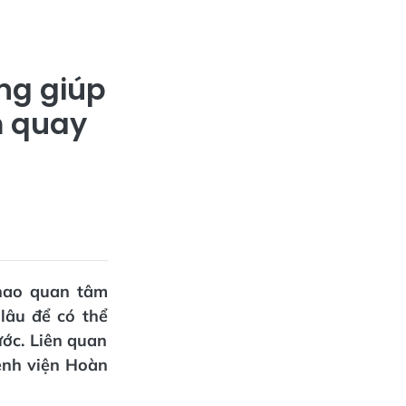
ọng giúp
m quay
thao quan tâm
lâu để có thể
ước. Liên quan
ệnh viện Hoàn