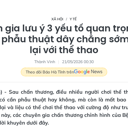
XÃ HỘI
Y TẾ
gia lưu ý 3 yếu tố quan tr
 phẫu thuật dây chằng sớ
lại với thể thao
Thành Vinh
21/05/2026 00:30
Theo dõi Báo Hà Tĩnh trên
n) - Sau chấn thương, điều nhiều người chơi thể 
 có cần phẫu thuật hay không, mà còn là mất bao 
lại và liệu có thể chơi thể thao với cường độ như tr
 này, các chuyên gia chấn thương chỉnh hình của B
lời khuyên dưới đây.