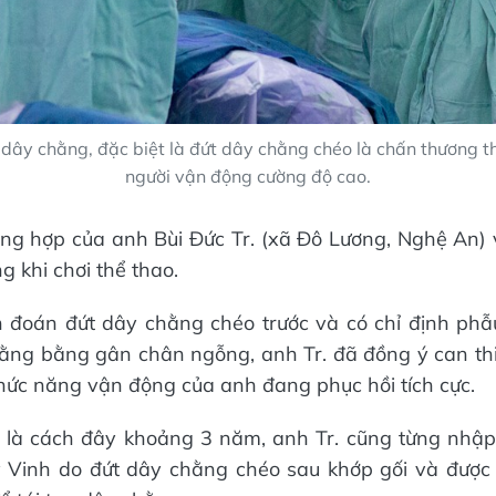
dây chằng, đặc biệt là đứt dây chằng chéo là chấn thương 
người vận động cường độ cao.
ờng hợp của anh Bùi Đức Tr. (xã Đô Lương, Nghệ An)
 khi chơi thể thao.
 đoán đứt dây chằng chéo trước và có chỉ định phẫu
hằng bằng gân chân ngỗng, anh Tr. đã đồng ý can th
hức năng vận động của anh đang phục hồi tích cực.
 là cách đây khoảng 3 năm, anh Tr. cũng từng nhập
 Vinh do đứt dây chằng chéo sau khớp gối và được 