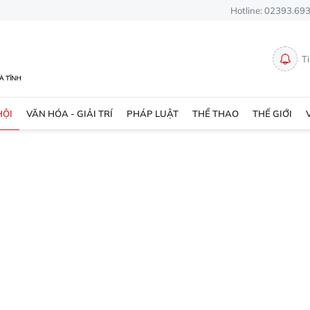
Hotline: 02393.69
T
HỘI
VĂN HÓA - GIẢI TRÍ
PHÁP LUẬT
THỂ THAO
THẾ GIỚI