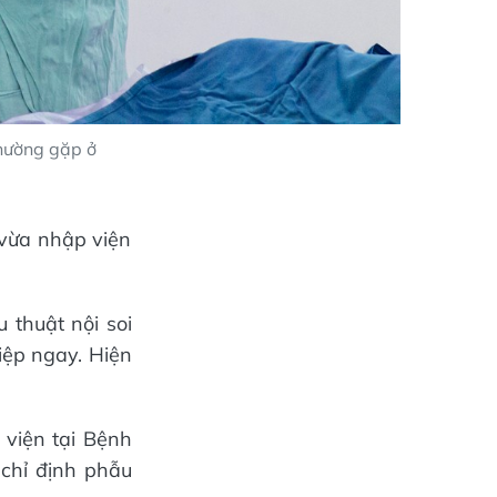
thường gặp ở
 vừa nhập viện
 thuật nội soi
iệp ngay. Hiện
 viện tại Bệnh
chỉ định phẫu