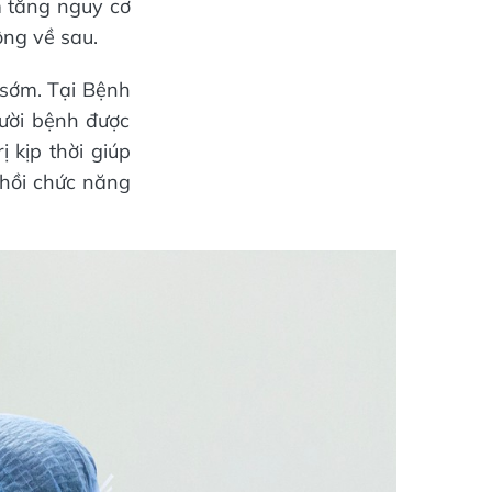
m tăng nguy cơ
ng về sau.
 sớm. Tại Bệnh
ười bệnh được
 kịp thời giúp
 hồi chức năng