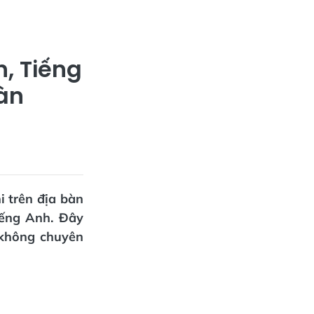
n, Tiếng
oàn
i trên địa bàn
iếng Anh. Đây
 không chuyên