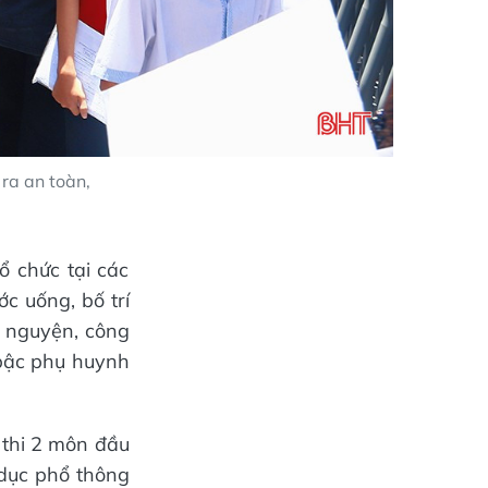
ra an toàn,
ổ chức tại các
c uống, bố trí
nh nguyện, công
 bậc phụ huynh
 thi 2 môn đầu
 dục phổ thông