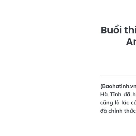
Buổi th
An
(Baohatinh.vn
Hà Tĩnh đã h
cũng là lúc 
đã chính thức