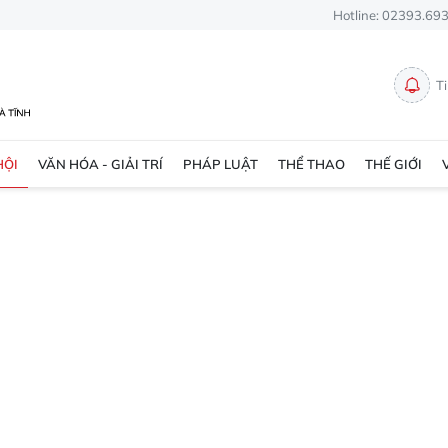
Hotline: 02393.69
T
HỘI
VĂN HÓA - GIẢI TRÍ
PHÁP LUẬT
THỂ THAO
THẾ GIỚI