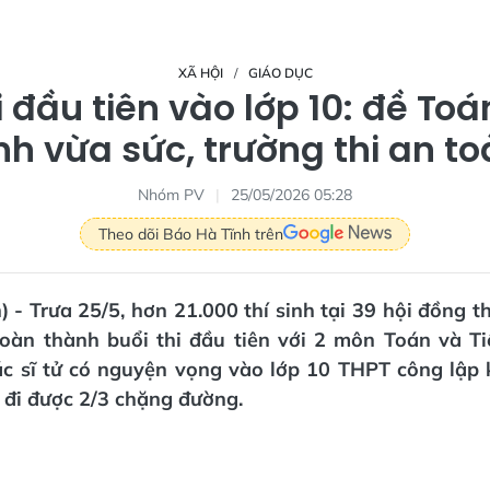
XÃ HỘI
GIÁO DỤC
i đầu tiên vào lớp 10: đề Toá
h vừa sức, trường thi an t
Nhóm PV
25/05/2026 05:28
Theo dõi Báo Hà Tĩnh trên
) - Trưa 25/5, hơn 21.000 thí sinh tại 39 hội đồng th
oàn thành buổi thi đầu tiên với 2 môn Toán và T
các sĩ tử có nguyện vọng vào lớp 10 THPT công lập
 đi được 2/3 chặng đường.