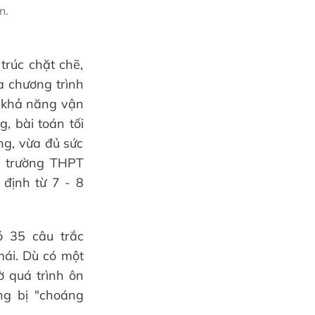
n.
trúc chặt chẽ,
a chương trình
à khả năng vận
, bài toán tối
ng, vừa đủ sức
c trường THPT
định từ 7 - 8
ó 35 câu trắc
mái. Dù có một
 quá trình ôn
ng bị "choáng