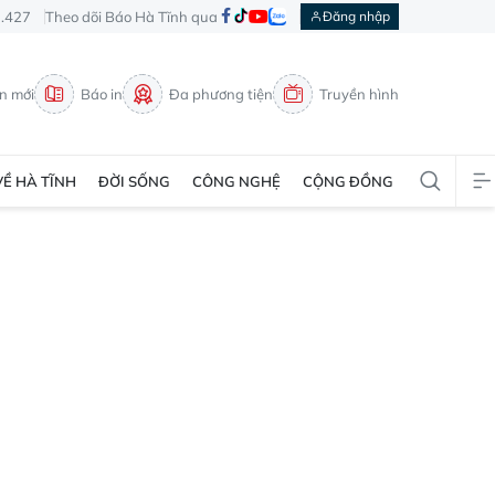
3.427
Theo dõi Báo Hà Tĩnh qua
Đăng nhập
in mới
Báo in
Đa phương tiện
Truyền hình
VỀ HÀ TĨNH
ĐỜI SỐNG
CÔNG NGHỆ
CỘNG ĐỒNG