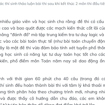
ác thí sinh thảo luận bài thi sau khi kết thúc 2 môn thi đầu tiê
hiều giáo viên và học sinh cho rằng: đề thi có cấu 
 cao và bao quát được các mạch kiến thức cốt lõi củ
 không "đánh đố" mà tập trung kiểm tra tư duy logic v
c vào các bài toán thực tế (như bài toán chuyển động
 Đây là một đề thi vừa đảm bảo tính xét tuyển phổ thô
ng học sinh có năng lực tư duy toán học tốt cho cá
 kiến, phổ điểm môn Toán năm nay sẽ dao động ổn 
h với thời gian 60 phút cho 40 câu (trong đó c
thí sinh đều hoàn thành bài thi với tâm lý khá thoải 
ang tính phân hóa theo chương trình mới, nhưng nhờ
 và được thầy cô hướng dẫn chu đáo, các em khô
ĩ tử tự tin bản thân dễ dàng đạt điểm khá trở lên.