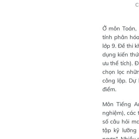
C
Ở môn Toán, n
tính phân hóa
lớp 9. Đề thi
dụng kiến thứ
ưu thể tích).
chọn lọc nhữ
công lập. Dự
điểm.
Môn Tiếng An
nghiệm), các 
số câu hỏi m
tập kỹ lưỡng
ngợp". Nhiều s