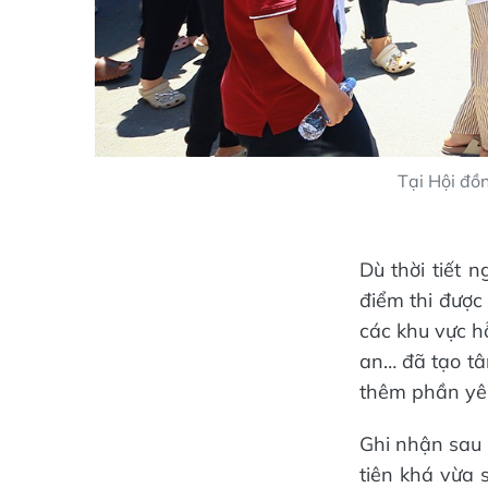
Tại Hội đồ
Dù thời tiết 
điểm thi được
các khu vực hỗ
an… đã tạo tâ
thêm phần yê
Ghi nhận sau 
tiên khá vừa 