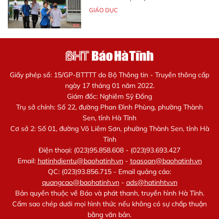
GIÁO DỤC
Giấy phép số: 15/GP-BTTTT do Bộ Thông tin - Truyền thông cấp
ngày 17 tháng 01 năm 2022.
Giám đốc: Nghiêm Sỹ Đống
Trụ sở chính: Số 22, đường Phan Đình Phùng, phường Thành
Sen, tỉnh Hà Tĩnh
Cơ sở 2: Số 01, đường Võ Liêm Sơn, phường Thành Sen, tỉnh Hà
Tĩnh
Điện thoại: (023)95.858.608 - (023)93.693.427
Email:
hatinhdientu@baohatinh.vn
-
toasoan@baohatinh.vn
QC: (023)93.856.715 - Email quảng cáo:
quangcao@baohatinh.vn
-
ads@hatinhtv.vn
Bản quyền thuộc về Báo và phát thanh, truyền hình Hà Tĩnh.
Cấm sao chép dưới mọi hình thức nếu không có sự chấp thuận
bằng văn bản.