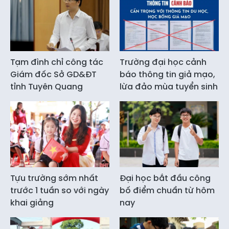
Tạm đình chỉ công tác
Trường đại học cảnh
Giám đốc Sở GD&ĐT
báo thông tin giả mạo,
tỉnh Tuyên Quang
lừa đảo mùa tuyển sinh
Tựu trường sớm nhất
Đại học bắt đầu công
trước 1 tuần so với ngày
bố điểm chuẩn từ hôm
khai giảng
nay