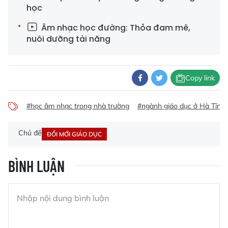
học
Âm nhạc học đường: Thỏa đam mê,
nuôi dưỡng tài năng
Copy link
#học âm nhạc trong nhà trường
#ngành giáo dục ở Hà Tĩnh
Chủ đề
ĐỔI MỚI GIÁO DỤC
BÌNH LUẬN