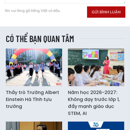
Xin vui lòng gõ tiếng Việt có dấu
GỬI BÌNH LUẬN
CÓ THỂ BẠN QUAN TÂM
Thầy trò Trường Albert
Năm học 2026-2027:
Einstein Hà Tĩnh tựu
Không dạy trước lớp 1,
trường
đẩy mạnh giáo dục
STEM, AI