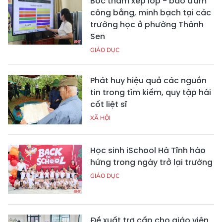
Bốc thăm xếp lớp - bảo đảm
công bằng, minh bạch tại các
trường học ở phường Thành
Sen
GIÁO DỤC
Phát huy hiệu quả các nguồn
tin trong tìm kiếm, quy tập hài
cốt liệt sĩ
XÃ HỘI
Học sinh iSchool Hà Tĩnh hào
hứng trong ngày trở lại trường
GIÁO DỤC
Đề xuất trợ cấp cho giáo viên