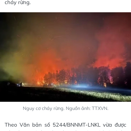
cháy rừng.
Nguy cơ cháy rừng. Nguồn ảnh: TTXVN.
Theo Văn bản số 5244/BNNMT-LNKL vừa được