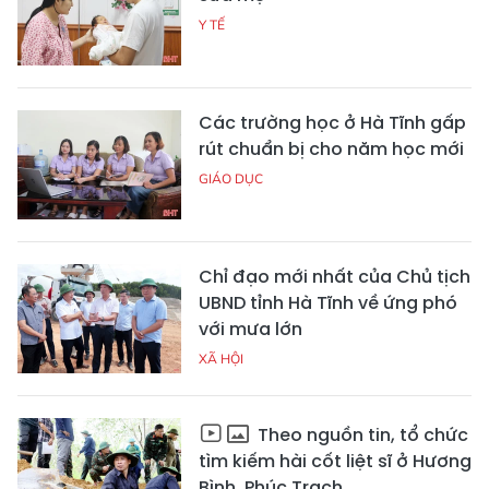
Y TẾ
Các trường học ở Hà Tĩnh gấp
rút chuẩn bị cho năm học mới
GIÁO DỤC
Chỉ đạo mới nhất của Chủ tịch
UBND tỉnh Hà Tĩnh về ứng phó
với mưa lớn
XÃ HỘI
Theo nguồn tin, tổ chức
tìm kiếm hài cốt liệt sĩ ở Hương
Bình, Phúc Trạch