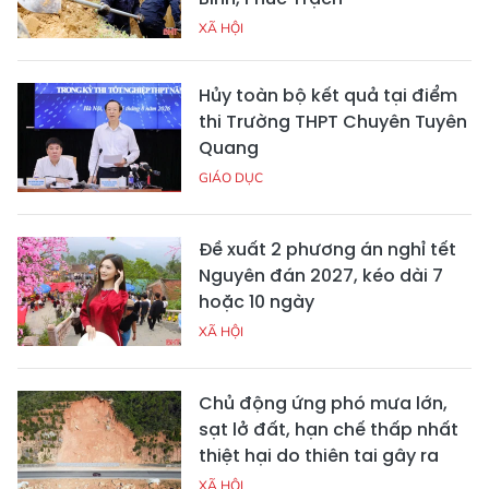
XÃ HỘI
Hủy toàn bộ kết quả tại điểm
thi Trường THPT Chuyên Tuyên
Quang
GIÁO DỤC
Đề xuất 2 phương án nghỉ tết
Nguyên đán 2027, kéo dài 7
hoặc 10 ngày
XÃ HỘI
Chủ động ứng phó mưa lớn,
sạt lở đất, hạn chế thấp nhất
thiệt hại do thiên tai gây ra
XÃ HỘI