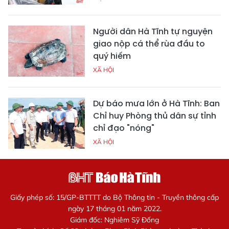
Người dân Hà Tĩnh tự nguyện
giao nộp cá thể rùa đầu to
quý hiếm
XÃ HỘI
Dự báo mưa lớn ở Hà Tĩnh: Ban
Chỉ huy Phòng thủ dân sự tỉnh
chỉ đạo "nóng"
XÃ HỘI
Giấy phép số: 15/GP-BTTTT do Bộ Thông tin - Truyền thông cấp
ngày 17 tháng 01 năm 2022.
Giám đốc: Nghiêm Sỹ Đống