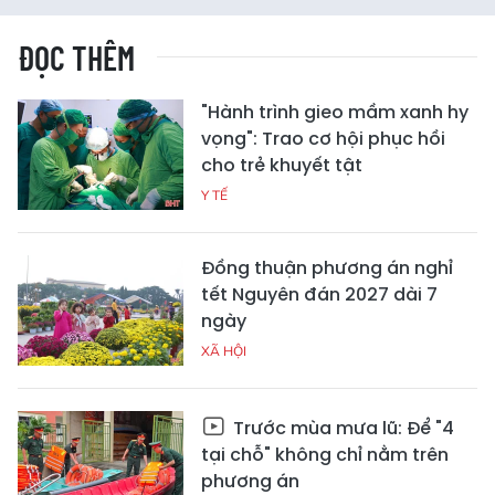
ĐỌC THÊM
"Hành trình gieo mầm xanh hy
vọng": Trao cơ hội phục hồi
cho trẻ khuyết tật
Y TẾ
Đồng thuận phương án nghỉ
tết Nguyên đán 2027 dài 7
ngày
XÃ HỘI
Trước mùa mưa lũ: Để "4
tại chỗ" không chỉ nằm trên
phương án