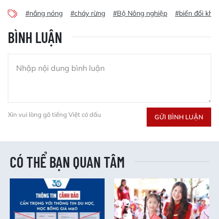
#nắng nóng
#cháy rừng
#Bộ Nông nghiệp
#biến đổi khí 
BÌNH LUẬN
Xin vui lòng gõ tiếng Việt có dấu
GỬI BÌNH LUẬN
CÓ THỂ BẠN QUAN TÂM