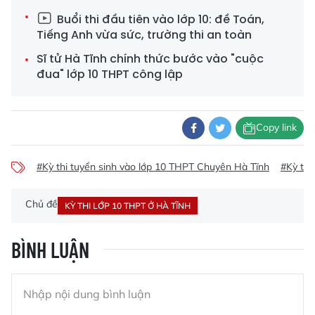
Buổi thi đầu tiên vào lớp 10: đề Toán,
Tiếng Anh vừa sức, trường thi an toàn
Sĩ tử Hà Tĩnh chính thức bước vào "cuộc
đua" lớp 10 THPT công lập
Copy link
#Kỳ thi tuyển sinh vào lớp 10 THPT Chuyên Hà Tĩnh
#Kỳ thi
Chủ đề
KỲ THI LỚP 10 THPT Ở HÀ TĨNH
BÌNH LUẬN