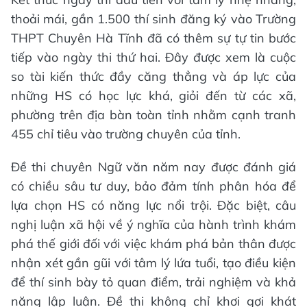
thoải mái, gần 1.500 thí sinh đăng ký vào Trường
THPT Chuyên Hà Tĩnh đã có thêm sự tự tin bước
tiếp vào ngày thi thứ hai. Đây được xem là cuộc
so tài kiến thức đầy căng thẳng và áp lực của
những HS có học lực khá, giỏi đến từ các xã,
phường trên địa bàn toàn tỉnh nhằm cạnh tranh
455 chỉ tiêu vào trường chuyên của tỉnh.
Đề thi chuyên Ngữ văn năm nay được đánh giá
có chiều sâu tư duy, bảo đảm tính phân hóa để
lựa chọn HS có năng lực nổi trội. Đặc biệt, câu
nghị luận xã hội về ý nghĩa của hành trình khám
phá thế giới đối với việc khám phá bản thân được
nhận xét gần gũi với tâm lý lứa tuổi, tạo điều kiện
để thí sinh bày tỏ quan điểm, trải nghiệm và khả
năng lập luận. Đề thi không chỉ khơi gợi khát