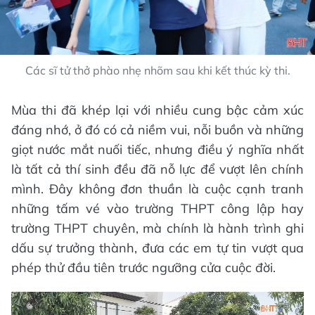
Các sĩ tử thở phào nhẹ nhõm sau khi kết thúc kỳ thi.
Mùa thi đã khép lại với nhiều cung bậc cảm xúc
đáng nhớ, ở đó có cả niềm vui, nỗi buồn và những
giọt nước mắt nuối tiếc, nhưng điều ý nghĩa nhất
là tất cả thí sinh đều đã nỗ lực để vượt lên chính
mình. Đây không đơn thuần là cuộc cạnh tranh
những tấm vé vào trường THPT công lập hay
trường THPT chuyên, mà chính là hành trình ghi
dấu sự trưởng thành, đưa các em tự tin vượt qua
phép thử đầu tiên trước ngưỡng cửa cuộc đời.