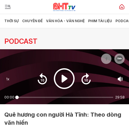
THỜI SỰ
CHUYÊN ĐỀ
VĂN HÓA - VĂN NGHỆ
PHIM TÀI LIỆU
PODCA
Gửi bình luận
PODCAST
1x
Hủy
Gửi
00:00
29:58
Quê hương con người Hà Tĩnh: Theo dòng
văn hiến