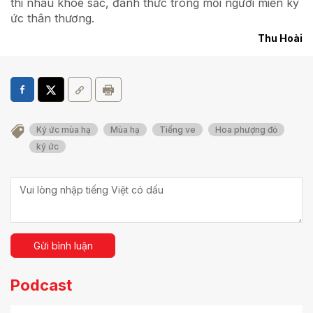
thi nhau khoe sắc, đánh thức trong mỗi người miền ký
ức thân thương.
Thu Hoài
Ký ức mùa hạ
Mùa hạ
Tiếng ve
Hoa phượng đỏ
ký ức
Gửi bình luận
Podcast