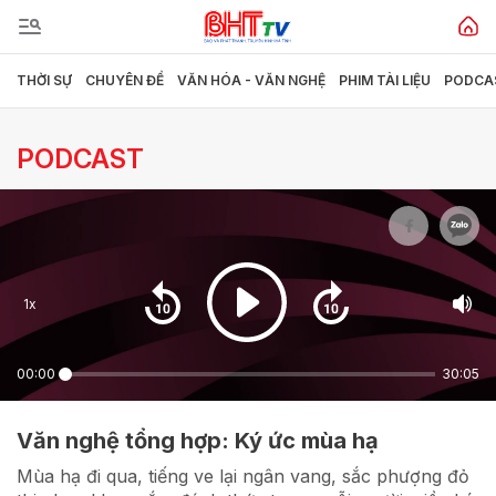
THỜI SỰ
CHUYÊN ĐỀ
VĂN HÓA - VĂN NGHỆ
PHIM TÀI LIỆU
PODCA
Gửi bình luận
PODCAST
1x
Hủy
Gửi
00:00
30:05
Văn nghệ tổng hợp: Ký ức mùa hạ
Mùa hạ đi qua, tiếng ve lại ngân vang, sắc phượng đỏ